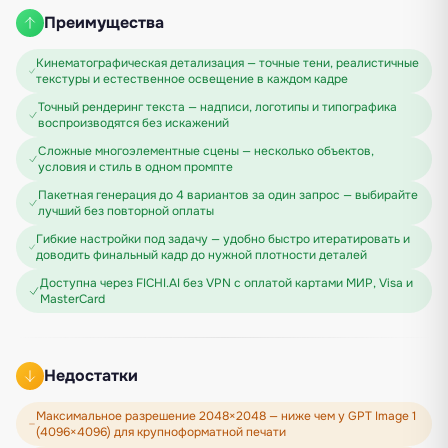
Преимущества
Кинематографическая детализация — точные тени, реалистичные
текстуры и естественное освещение в каждом кадре
Точный рендеринг текста — надписи, логотипы и типографика
воспроизводятся без искажений
Сложные многоэлементные сцены — несколько объектов,
условия и стиль в одном промпте
Пакетная генерация до 4 вариантов за один запрос — выбирайте
лучший без повторной оплаты
Гибкие настройки под задачу — удобно быстро итератировать и
доводить финальный кадр до нужной плотности деталей
Доступна через FICHI.AI без VPN с оплатой картами МИР, Visa и
MasterCard
Недостатки
Максимальное разрешение 2048×2048 — ниже чем у GPT Image 1
(4096×4096) для крупноформатной печати