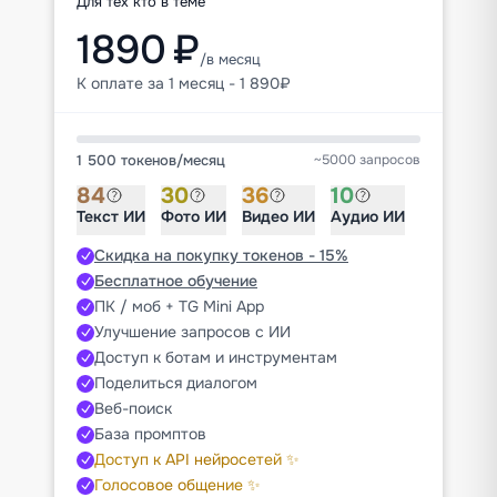
Для тех кто в теме
1890 ₽
/в месяц
К оплате за 1 месяц - 1 890₽
1 500 токенов
/
месяц
~5000 запросов
84
30
36
10
Текст ИИ
Фото ИИ
Видео ИИ
Аудио ИИ
Скидка на покупку токенов - 15%
Бесплатное обучение
ПК / моб + TG Mini App
Улучшение запросов с ИИ
Доступ к ботам и инструментам
Поделиться диалогом
Веб-поиск
База промптов
Доступ к API нейросетей ✨
Голосовое общение ✨