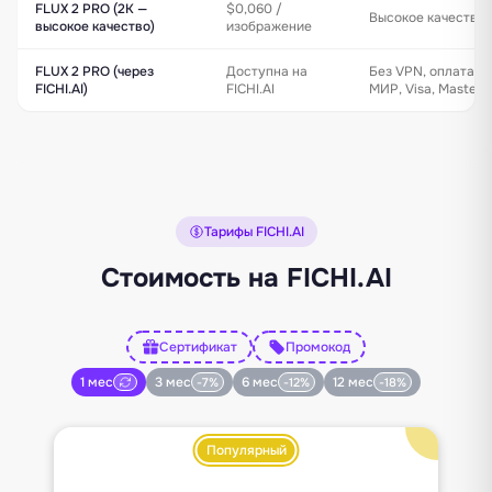
FLUX 2 PRO (2K —
$0,060 /
Высокое качество 
высокое качество)
изображение
FLUX 2 PRO (через
Доступна на
Без VPN, оплата к
FICHI.AI)
FICHI.AI
МИР, Visa, Masterc
Тарифы FICHI.AI
Стоимость на FICHI.AI
Сертификат
Промокод
1 мес
3 мес
6 мес
12 мес
-7%
-12%
-18%
Популярный