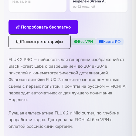
моделей (Arena AI)
16:9, 1:1, 9:16
из 52 моделей
Попробовать бесплатно
Посмотреть тарифы
Без VPN
Карты РФ
FLUX 2 PRO — нейросеть для генерации изображений от
Black Forest Labs с разрешением до 2048×2048
пикселей и кинематографической детализацией.
Флагман линейки FLUX 2: сложные многоэлементные
сцены с первых попыток. Промпты на русском — FICHI.AI
переводит автоматически для лучшего понимания
моделью.
Лучшая альтернатива
FLUX 2
и
Midjourney
по глубине
проработки кадра. Доступна на FICHI.AI без VPN с
оплатой российскими картами.