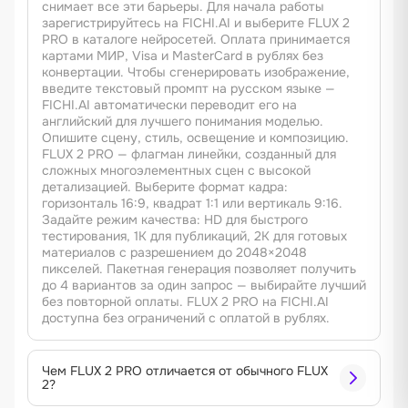
снимает все эти барьеры. Для начала работы
зарегистрируйтесь на FICHI.AI и выберите FLUX 2
PRO в каталоге нейросетей. Оплата принимается
картами МИР, Visa и MasterCard в рублях без
конвертации. Чтобы сгенерировать изображение,
введите текстовый промпт на русском языке —
FICHI.AI автоматически переводит его на
английский для лучшего понимания моделью.
Опишите сцену, стиль, освещение и композицию.
FLUX 2 PRO — флагман линейки, созданный для
сложных многоэлементных сцен с высокой
детализацией. Выберите формат кадра:
горизонталь 16:9, квадрат 1:1 или вертикаль 9:16.
Задайте режим качества: HD для быстрого
тестирования, 1K для публикаций, 2K для готовых
материалов с разрешением до 2048×2048
пикселей. Пакетная генерация позволяет получить
до 4 вариантов за один запрос — выбирайте лучший
без повторной оплаты. FLUX 2 PRO на FICHI.AI
доступна без ограничений с оплатой в рублях.
Чем FLUX 2 PRO отличается от обычного FLUX
2?