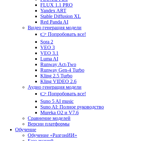
FLUX 1.1 PRO
Yandex ART
Stable Diffusion XL
Red Panda AI
Видео генерация
модели
👉 Попробовать все!
Sora 2
VEO 3
VEO 3.1
Luma AI
Runway Act-Two
Runway Gen‑4 Turbo
Kling 2.5 Turbo
Kling VIDEO 2.6
Аудио генерация
модели
👉 Попробовать все!
Suno 5 AI music
Suno AI: Полное руководство
Mureka O2 и V7.6
Сравнение
моделей
Версии платформы
Обучение
Обучение «РазгонИИ»
База знаний