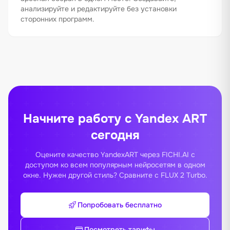
анализируйте и редактируйте без установки
сторонних программ.
Начните работу с Yandex ART
сегодня
Оцените качество YandexART через FICHI.AI с
доступом ко всем популярным нейросетям в одном
окне. Нужен другой стиль? Сравните с
FLUX 2 Turbo
.
Попробовать бесплатно
Посмотреть тарифы