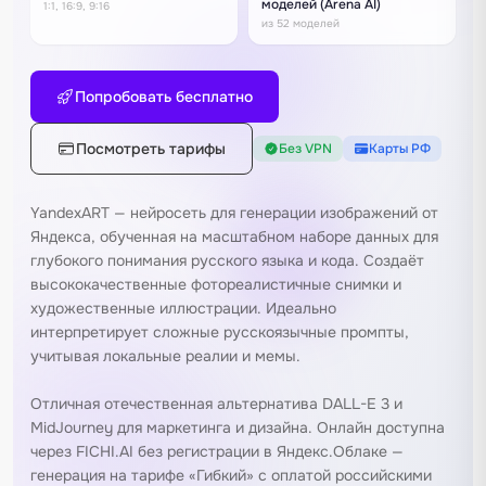
моделей (Arena AI)
1:1, 16:9, 9:16
из 52 моделей
Попробовать бесплатно
Посмотреть тарифы
Без VPN
Карты РФ
YandexART — нейросеть для генерации изображений от
Яндекса, обученная на масштабном наборе данных для
глубокого понимания русского языка и кода. Создаёт
высококачественные фотореалистичные снимки и
художественные иллюстрации. Идеально
интерпретирует сложные русскоязычные промпты,
учитывая локальные реалии и мемы.
Отличная отечественная альтернатива
DALL-E 3
и
MidJourney
для маркетинга и дизайна. Онлайн доступна
через FICHI.AI без регистрации в Яндекс.Облаке —
генерация на тарифе «Гибкий» с оплатой российскими