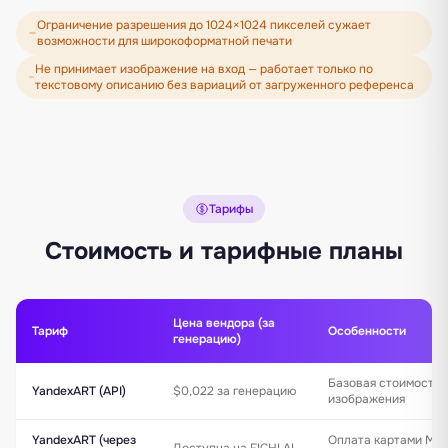
Ограничение разрешения до 1024×1024 пикселей сужает
возможности для широкоформатной печати
Не принимает изображение на вход — работает только по
текстовому описанию без вариаций от загруженного референса
Тарифы
Стоимость и тарифные планы
Цена вендора (за
Тариф
Особенности
генерацию)
Базовая стоимость 
YandexART (API)
$0,022 за генерацию
изображения
YandexART (через
Оплата картами МИР,
Доступна на FICHI.AI