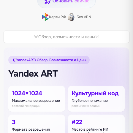
Обновить сейчас
Карты РФ
Без VPN
Обзор, возможности и цены
YandexART: Обзор, Возможности и Цены
Yandex ART
1024×1024
Культурный код
Максимальное разрешение
Глубокое понимание
базовой генерации
российских реалий
3
#22
Формата разрешения
Место в рейтинге ИИ