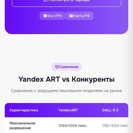
Без VPN
Карты РФ
Сравнение
Yandex ART vs Конкуренты
Сравнение с ведущими языковыми моделями на рынке
Характеристика
YandexART
DALL-E 3
Максимальное
1024×1024 пикс.
1792×1024 пикс.
разрешение