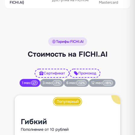
FICHI.AI)
Mastercard
Тарифы FICHI.AI
Стоимость на FICHI.AI
Сертификат
Промокод
1 мес
3 мес
6 мес
12 мес
-7%
-12%
-18%
Популярный
Гибкий
Пополнение от 10 рублей