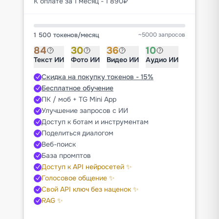
К оплате за 1 месяц - 1 890₽
1 500 токенов
/
месяц
~5000 запросов
84
30
36
10
Текст ИИ
Фото ИИ
Видео ИИ
Аудио ИИ
Скидка на покупку токенов - 15%
Бесплатное обучение
ПК / моб + TG Mini App
Улучшение запросов с ИИ
Доступ к ботам и инструментам
Поделиться диалогом
Веб-поиск
База промптов
Доступ к API нейросетей ✨
Голосовое общение ✨
Свой API ключ без наценок ✨
RAG ✨