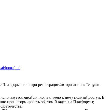
i.ai/home/pnd
.
Платформы или при регистрации/авторизации в Telegram-
используется мной лично, и я имею к нему полный доступ. В
менно проинформировать об этом Владельца Платформы;
бязательства;