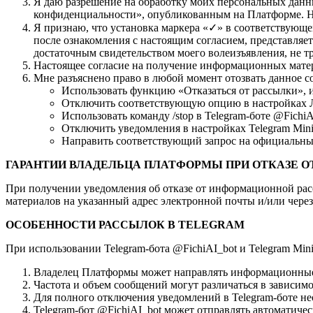
Я даю разрешение на обработку моих персональных данны
конфиденциальности», опубликованным на Платформе. На
Я признаю, что установка маркера «✓» в соответствующе
после ознакомления с настоящим согласием, представляе
достаточным свидетельством моего волеизъявления, не
Настоящее согласие на получение информационных матер
Мне разъяснено право в любой момент отозвать данное с
Использовать функцию «Отказаться от рассылки», 
Отключить соответствующую опцию в настройках Л
Использовать команду /stop в Telegram-боте @FichiA
Отключить уведомления в настройках Telegram Mini
Направить соответствующий запрос на официальный
ГАРАНТИИ ВЛАДЕЛЬЦА ПЛАТФОРМЫ ПРИ ОТКАЗЕ О
При получении уведомления об отказе от информационной р
материалов на указанный адрес электронной почты и/или через 
ОСОБЕННОСТИ РАССЫЛОК В TELEGRAM
При использовании Telegram-бота @FichiAI_bot и Telegram Mini
Владелец Платформы может направлять информационные с
Частота и объем сообщений могут различаться в зависимо
Для полного отключения уведомлений в Telegram-боте нео
Telegram-бот @FichiAI_bot может отправлять автоматичес