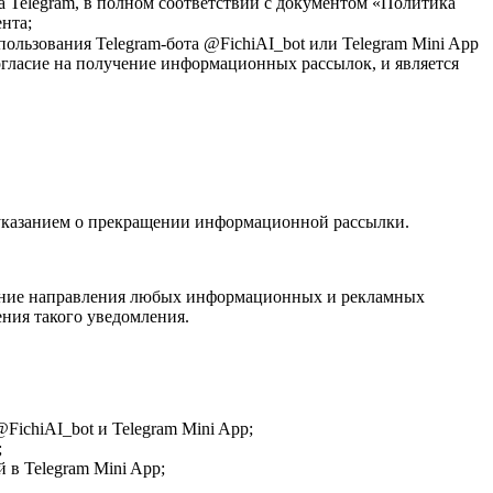
а Telegram, в полном соответствии с документом «Политика
нта;
льзования Telegram-бота @FichiAI_bot или Telegram Mini App
огласие на получение информационных рассылок, и является
 указанием о прекращении информационной рассылки.
щение направления любых информационных и рекламных
ения такого уведомления.
ichiAI_bot и Telegram Mini App;
;
 в Telegram Mini App;