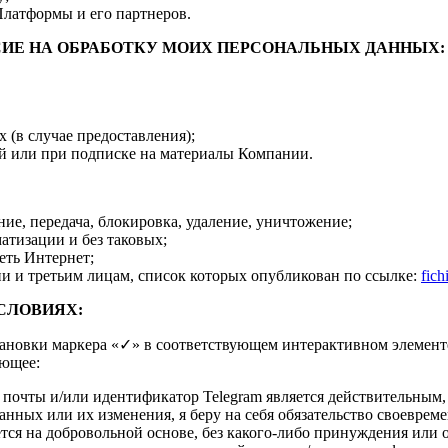
Платформы и его партнеров.
СИЕ НА ОБРАБОТКУ МОИХ ПЕРСОНАЛЬНЫХ ДАННЫХ:
х (в случае предоставления);
й или при подписке на материалы Компании.
ние, передача, блокировка, удаление, уничтожение;
атизации и без таковых;
еть Интернет;
и третьим лицам, список которых опубликован по ссылке:
fich
СЛОВИЯХ:
ки маркера «✓» в соответствующем интерактивном элементе 
ующее:
очты и/или идентификатор Telegram является действительным, 
анных или их изменения, я беру на себя обязательство своевре
ся на добровольной основе, без какого-либо принуждения или о