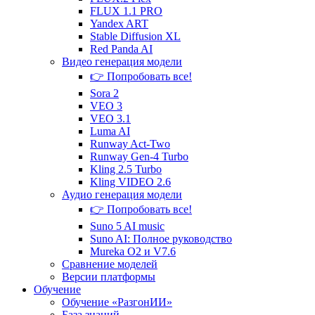
FLUX 1.1 PRO
Yandex ART
Stable Diffusion XL
Red Panda AI
Видео генерация
модели
👉 Попробовать все!
Sora 2
VEO 3
VEO 3.1
Luma AI
Runway Act-Two
Runway Gen‑4 Turbo
Kling 2.5 Turbo
Kling VIDEO 2.6
Аудио генерация
модели
👉 Попробовать все!
Suno 5 AI music
Suno AI: Полное руководство
Mureka O2 и V7.6
Сравнение
моделей
Версии платформы
Обучение
Обучение «РазгонИИ»
База знаний