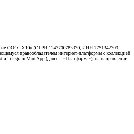
гласие ООО «Х10» (ОГРН 1247700783330, ИНН 7751342709,
 являющемуся правообладателем интернет-платформы с коллекцией
t и Telegram Mini App (далее – «Платформа»), на направление