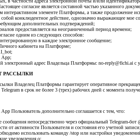
х, в частности адреса электронной почты и/или идентификатор
стоящее согласие является составной частью указанного докуме
м интерактивном элементе Платформы, а также продолжение испо
т собой конклюдентное действие, однозначно выражающее мое с
 требующим дополнительных подтверждений;
иалов предоставляется на неограниченный период времени;
огласие одним из следующих способов:
интегрированную в каждое электронное сообщение;
ичного кабинета на Платформе;
I_bot;
 App;
 электронный адрес Владельца Платформы: no-reply@fichi.ai с
Т РАССЫЛКИ
ассылки Владелец Платформы гарантирует оперативное прекра
Telegram в срок не более 3 (трех) рабочих дней с момента получ
 App Пользователь дополнительно соглашается с тем, что:
ообщения непосредственно через официальный Telegram-бот @F
сти от активности Пользователя и состояния его учетной записи
бходимо использовать команду /stop или настройки уведомлений
кие уведомления о: