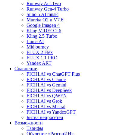
Runway Act-Two
Runway Gen‑4 Turbo
Suno 5 AI music
Mureka O2 и V7.6
Google Imagen 4
Kling VIDEO 2.6
Kling 2.5 Turbo
Luma AI
Midjourney
FLUX.2 Flex
FLUX 1.1 PRO
Yandex ART
Сравнение
FICHI.AI vs ChatGPT Plus
FICHI.AI vs Claude
FICHI.AI vs Gemini
FICHI.AI vs DeepSeek
FICHI.AI vs QWEN
FICHI.AI vs Grok
FICHI.AI vs Mistral
FICHI.AI vs YandexGPT
Битва нейросетей
Возможности
Тарифы
Обучение «РазгонИИ»