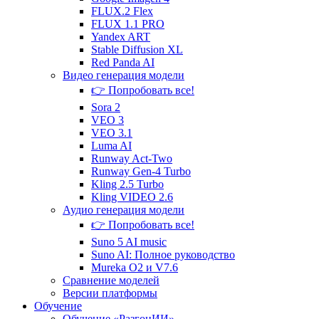
FLUX.2 Flex
FLUX 1.1 PRO
Yandex ART
Stable Diffusion XL
Red Panda AI
Видео генерация
модели
👉 Попробовать все!
Sora 2
VEO 3
VEO 3.1
Luma AI
Runway Act-Two
Runway Gen‑4 Turbo
Kling 2.5 Turbo
Kling VIDEO 2.6
Аудио генерация
модели
👉 Попробовать все!
Suno 5 AI music
Suno AI: Полное руководство
Mureka O2 и V7.6
Сравнение
моделей
Версии платформы
Обучение
Обучение «РазгонИИ»