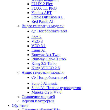
FLUX.2 Flex
FLUX 1.1 PRO
Yandex ART
Stable Diffusion XL
Red Panda AI
Видео генерация
модели
👉 Попробовать все!
Sora 2
VEO 3
VEO 3.1
Luma AI
Runway Act-Two
Runway Gen‑4 Turbo
Kling 2.5 Turbo
Kling VIDEO 2.6
Аудио генерация
модели
👉 Попробовать все!
Suno 5 AI music
Suno AI: Полное руководство
Mureka O2 и V7.6
Сравнение
моделей
Версии платформы
Обучение
Обучение «РазгонИИ»