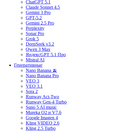
ChatGPT 5.1
Claude Sonnet 4.5
Gemini 3 Pro
GPT-5.2
Gemini 2.5 Pro
Perplexity
Sonar Pro
Grok 5
DeepSeek v3.2
Qwen 3 Max
ЯндексGPT 5.1 Про
Mistral AI
Генеративные
Nano Banana 🍌
Nano Banana Pro
VEO 3
VEO 3.1
Sora 2
Runway Act-Two
Runway Gen‑4 Turbo
Suno 5 AI music
Mureka O2 и V7.6
Google Imagen 4
Kling VIDEO 2.6
Kling 2.5 Turbo