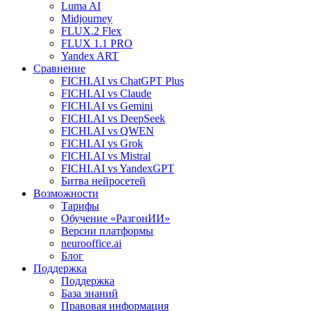
Luma AI
Midjourney
FLUX.2 Flex
FLUX 1.1 PRO
Yandex ART
Сравнение
FICHI.AI vs ChatGPT Plus
FICHI.AI vs Claude
FICHI.AI vs Gemini
FICHI.AI vs DeepSeek
FICHI.AI vs QWEN
FICHI.AI vs Grok
FICHI.AI vs Mistral
FICHI.AI vs YandexGPT
Битва нейросетей
Возможности
Тарифы
Обучение «РазгонИИ»
Версии платформы
neurooffice.ai
Блог
Поддержка
Поддержка
База знаний
Правовая информация