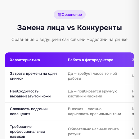
Сравнение
Замена лица vs Конкуренты
Сравнение с ведущими языковыми моделями на рынке
Характеристика
Работа в фоторедакторе
Зам
Затраты времени на один
Да — требует часов точной
Мгн
снимок
работы
Необходимость
Да — подбирается вручную
Нет
выравнивать тон кожи
кистями и масками
авт
Сложность подгонки
Высокая — сложно
Мин
освещения
нарисовать правильные тени
пер
Требование
Обязательно наличие опыта
Не 
профессиональных
ретуши
при
навыков