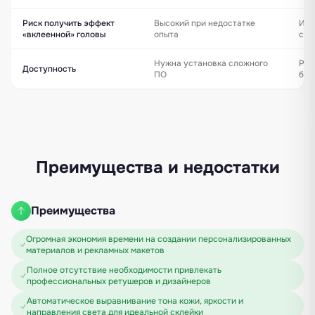
Риск получить эффект
Высокий при недостатке
Иск
«вклеенной» головы
опыта
сгл
Нужна установка сложного
Раб
Доступность
ПО
бра
Преимущества и недостатки
Преимущества
Огромная экономия времени на создании персонализированных
материалов и рекламных макетов
Полное отсутствие необходимости привлекать
профессиональных ретушеров и дизайнеров
Автоматическое выравнивание тона кожи, яркости и
направления света для идеальной склейки