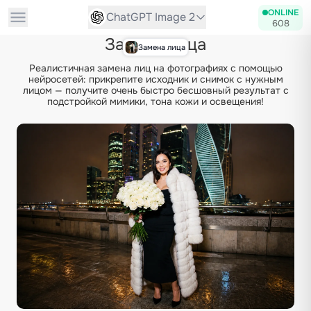
ONLINE
ChatGPT Image 2
608
Замена лица
Замена лица
Реалистичная замена лиц на фотографиях с помощью
нейросетей: прикрепите исходник и снимок с нужным
лицом — получите очень быстро бесшовный результат с
подстройкой мимики, тона кожи и освещения!