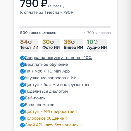
790 ₽
/в месяц
К оплате за 1 месяц - 790₽
500 токенов
/
месяц
~1700 запросов
84
30
36
10
Текст ИИ
Фото ИИ
Видео ИИ
Аудио ИИ
Скидка на покупку токенов - 10%
Бесплатное обучение
ПК / моб + TG Mini App
Улучшение запросов с ИИ
Доступ к ботам и инструментам
Поделиться диалогом
Веб-поиск
База промптов
Доступ к API нейросетей ✨
Голосовое общение ✨
Свой API ключ без наценок ✨