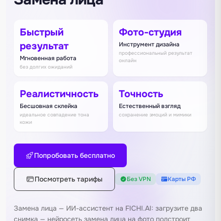
Быстрый
Фото-студия
результат
Инструмент дизайна
профессиональный результат
Мгновенная работа
онлайн
без долгих ожиданий
Реалистичность
Точность
Бесшовная склейка
Естественный взгляд
идеальное совпадение тона
сохранение эмоций и мимики
кожи
Попробовать бесплатно
Посмотреть тарифы
Без VPN
Карты РФ
Замена лица — ИИ-ассистент на FICHI.AI: загрузите два
снимка — нейросеть замена лица на фото подстроит