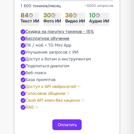
1 500 токенов
/
месяц
~5000 запросов
84
30
36
10
Текст ИИ
Фото ИИ
Видео ИИ
Аудио ИИ
Скидка на покупку токенов - 15%
Бесплатное обучение
ПК / моб + TG Mini App
Улучшение запросов с ИИ
Доступ к ботам и инструментам
Поделиться диалогом
Веб-поиск
База промптов
Доступ к API нейросетей ✨
Голосовое общение ✨
Свой API ключ без наценок ✨
RAG ✨
Оплатить