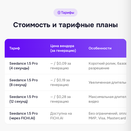
Тарифы
Стоимость и тарифные планы
Цена вендора
Тариф
Особенности
(за генерацию)
Seedance 1.5 Pro
— / $0,09 за
Короткий ролик, базово
(4 секунды)
генерацию
разрешение
Seedance 1.5 Pro
— / $0,19 за
Увеличенная длительнос
(8 секунд)
генерацию
Seedance 1.5 Pro
— / $0,28 за
Максимальная длительн
(12 секунд)
генерацию
видео
Seedance 1.5 Pro
Доступна на
Без ограничений, оплат
(через FICHI.AI)
FICHI.AI
МИР, Visa, Mastercard