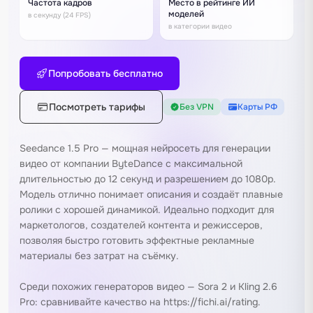
Частота кадров
Место в рейтинге ИИ
моделей
в секунду (24 FPS)
в категории видео
Попробовать бесплатно
Посмотреть тарифы
Без VPN
Карты РФ
Seedance 1.5 Pro — мощная нейросеть для генерации
видео от компании ByteDance с максимальной
длительностью до 12 секунд и разрешением до 1080p.
Модель отлично понимает описания и создаёт плавные
ролики с хорошей динамикой. Идеально подходит для
маркетологов, создателей контента и режиссеров,
позволяя быстро готовить эффектные рекламные
материалы без затрат на съёмку.
Среди похожих генераторов видео —
Sora 2
и
Kling 2.6
Pro
: сравнивайте качество на https://fichi.ai/rating.