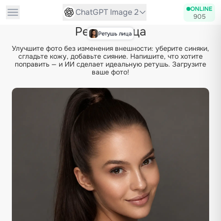
ONLINE
ChatGPT Image 2
905
Ретушь лица
Ретушь лица
Улучшите фото без изменения внешности: уберите синяки,
сгладьте кожу, добавьте сияние. Напишите, что хотите
поправить — и ИИ сделает идеальную ретушь. Загрузите
ваше фото!