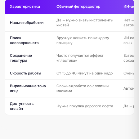
Характеристика
Обычный фоторедактор
ИИ-ассис
Да — нужно знать инструменты
Нет — в
Навыки обработки
кистей
автомат
Поиск
Вручную кликать по каждому
ИИ сам 
несовершенств
прыщику
зоны
Сохранение
Часто получается эффект
Естеств
текстуры
«пластика»
сохраня
Скорость работы
От 15 до 40 минут на один кадр
Очень б
Выравнивание тона
Сложная работа со слоями и
Автомат
лица
масками
Доступность
Нужна покупка дорогого софта
Да — ра
онлайн