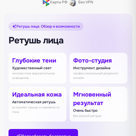
Карты РФ
Без VPN
Ретушь лица: Обзор и возможности
Ретушь лица
Глубокие тени
Фото-студия
Художественный свет
Инструмент дизайна
контрастное выразительное
профессиональный результат
освещение
онлайн
Идеальная кожа
Мгновенный
результат
Автоматическая ретушь
устраняет прыщи и неровности
Очень быстро
тона
без ручной ретуши