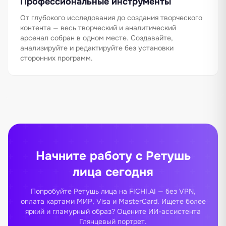
Профессиональные инструменты
От глубокого исследования до создания творческого
контента — весь творческий и аналитический
арсенал собран в одном месте. Создавайте,
анализируйте и редактируйте без установки
сторонних программ.
Начните работу с Ретушь
лица сегодня
Попробуйте Ретушь лица на FICHI.AI — без VPN,
оплата картами МИР, Visa и MasterCard. Ищете более
яркий и гламурный образ? Оцените ИИ-ассистента
Глянцевый портрет
.