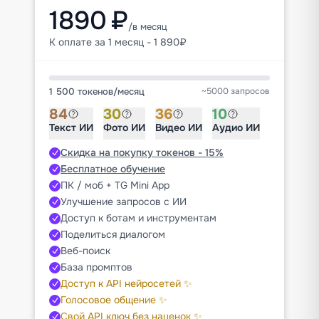
1890 ₽
/в месяц
К оплате за 1 месяц - 1 890₽
1 500 токенов
/
месяц
~5000 запросов
84
30
36
10
Текст ИИ
Фото ИИ
Видео ИИ
Аудио ИИ
Скидка на покупку токенов - 15%
Бесплатное обучение
ПК / моб + TG Mini App
Улучшение запросов с ИИ
Доступ к ботам и инструментам
Поделиться диалогом
Веб-поиск
База промптов
Доступ к API нейросетей ✨
Голосовое общение ✨
Свой API ключ без наценок ✨