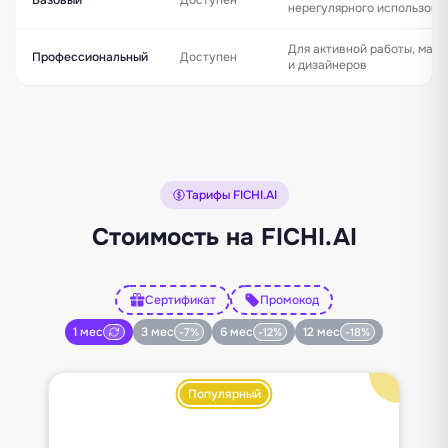
нерегулярного использова
Для активной работы, марк
Профессиональный
Доступен
и дизайнеров
Тарифы FICHI.AI
Стоимость на FICHI.AI
Сертификат
Промокод
1 мес
3 мес
6 мес
12 мес
-7%
-12%
-18%
Популярный