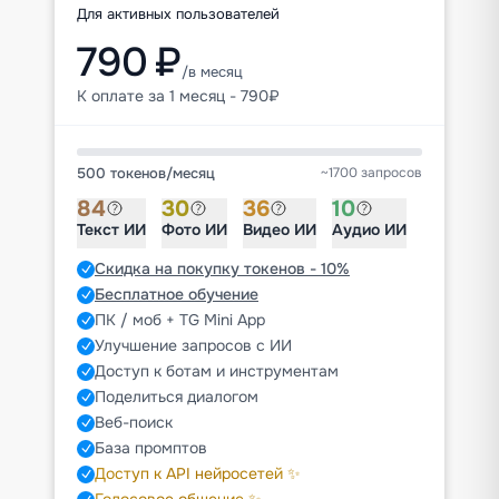
Для активных пользователей
790 ₽
/в месяц
К оплате за 1 месяц - 790₽
500 токенов
/
месяц
~1700 запросов
84
30
36
10
Текст ИИ
Фото ИИ
Видео ИИ
Аудио ИИ
Скидка на покупку токенов - 10%
Бесплатное обучение
ПК / моб + TG Mini App
Улучшение запросов с ИИ
Доступ к ботам и инструментам
Поделиться диалогом
Веб-поиск
База промптов
Доступ к API нейросетей ✨
Голосовое общение ✨