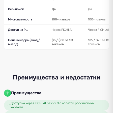
Веб-поиск
Да
Да
Многоязычность
100+ языков
100+ языков
Доступ из РФ
Через FICHI.AI
Через FICHI.AI
Цена вендора (ввод /
$5 / $30 за 1M
$15 / $75 за 1M
вывод)
токенов
токенов
Преимущества и недостатки
Преимущества
Доступна через FICHI.AI без VPN с оплатой российскими
картами