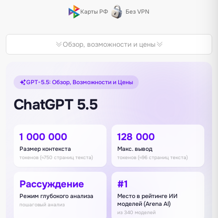
Карты РФ
Без VPN
Обзор, возможности и цены
GPT-5.5: Обзор, Возможности и Цены
ChatGPT 5.5
1 000 000
128 000
Размер контекста
Макс. вывод
токенов (≈750 страниц текста)
токенов (≈96 страниц текста)
Рассуждение
#1
Режим глубокого анализа
Место в рейтинге ИИ
моделей (Arena AI)
пошаговый анализ
из 340 моделей