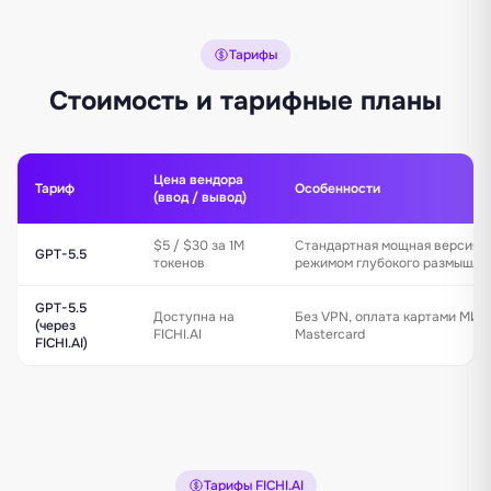
Тарифы
Стоимость и тарифные планы
Цена вендора
Тариф
Особенности
(ввод / вывод)
$5 / $30 за 1M
Стандартная мощная версия с
GPT-5.5
токенов
режимом глубокого размышле
GPT-5.5
Доступна на
Без VPN, оплата картами МИР,
(через
FICHI.AI
Mastercard
FICHI.AI)
Тарифы FICHI.AI