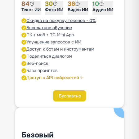
84
30
36
10
Текст ИИ
Фото ИИ
Видео ИИ
Аудио ИИ
Скидка на покупку токенов - 0%
Бесплатное обучение
ПК / моб + TG Mini App
Улучшение запросов с ИИ
Доступ к ботам и инструментам
Поделиться диалогом
Веб-поиск
База промптов
Доступ к API нейросетей ✨
Бесплатно
Базовый