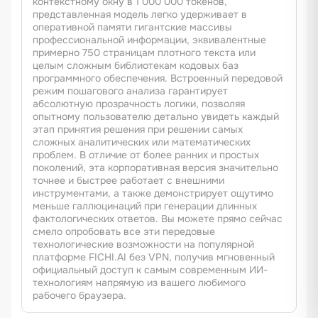
контекстному окну в 1 000 000 токенов,
представленная модель легко удерживает в
оперативной памяти гигантские массивы
профессиональной информации, эквивалентные
примерно 750 страницам плотного текста или
целым сложным библиотекам кодовых баз
программного обеспечения. Встроенный передовой
режим пошагового анализа гарантирует
абсолютную прозрачность логики, позволяя
опытному пользователю детально увидеть каждый
этап принятия решения при решении самых
сложных аналитических или математических
проблем. В отличие от более ранних и простых
поколений, эта корпоративная версия значительно
точнее и быстрее работает с внешними
инструментами, а также демонстрирует ощутимо
меньше галлюцинаций при генерации длинных
фактологических ответов. Вы можете прямо сейчас
смело опробовать все эти передовые
технологические возможности на популярной
платформе FICHI.AI без VPN, получив мгновенный
официальный доступ к самым современным ИИ-
технологиям напрямую из вашего любимого
рабочего браузера.