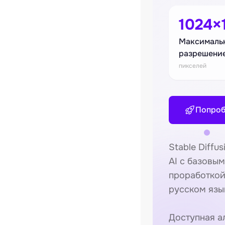
1024×
Максималь
разрешени
пикселей
Попроб
Stable Diffu
AI с базовы
проработкой
русском язы
Доступная а