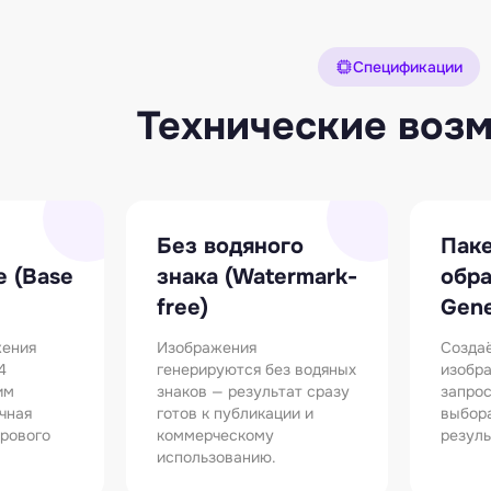
Спецификации
Технические воз
Без водяного
Пак
 (Base
знака (Watermark-
обра
free)
Gene
жения
Изображения
Создаё
4
генерируются без водяных
изобра
им
знаков — результат сразу
запрос
чная
готов к публикации и
выбора
фрового
коммерческому
резуль
использованию.