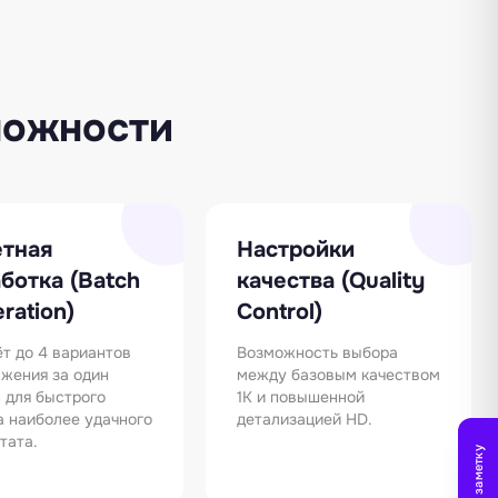
можности
етная
Настройки
ботка (Batch
качества (Quality
ration)
Control)
т до 4 вариантов
Возможность выбора
жения за один
между базовым качеством
 для быстрого
1K и повышенной
 наиболее удачного
детализацией HD.
тата.