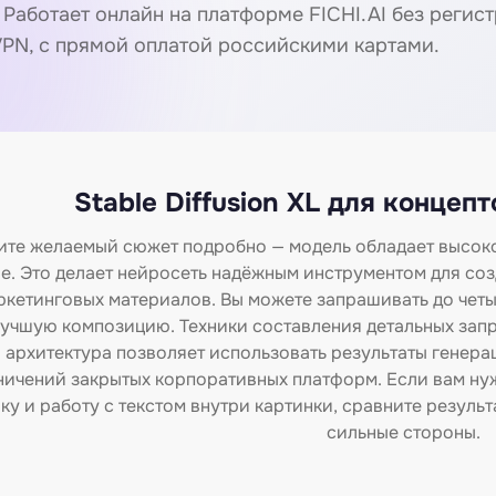
 Работает онлайн на платформе FICHI.AI без регис
VPN, с прямой оплатой российскими картами.
Stable Diffusion XL для концеп
те желаемый сюжет подробно — модель обладает высокой
. Это делает нейросеть надёжным инструментом для соз
ркетинговых материалов. Вы можете запрашивать до четы
учшую композицию. Техники составления детальных зап
 архитектура позволяет использовать результаты генера
ничений закрытых корпоративных платформ. Если вам нуж
у и работу с текстом внутри картинки, сравните результ
сильные стороны.