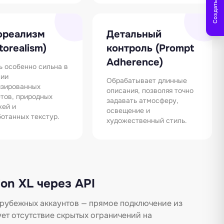
Создать заметку
ореализм
Детальный
torealism)
контроль (Prompt
Adherence)
 особенно сильна в
нии
Обрабатывает длинные
изированных
описания, позволяя точно
тов, природных
задавать атмосферу,
жей и
освещение и
отанных текстур.
художественный стиль.
ion XL через API
зарубежных аккаунтов — прямое подключение из
ует отсутствие скрытых ограничений на