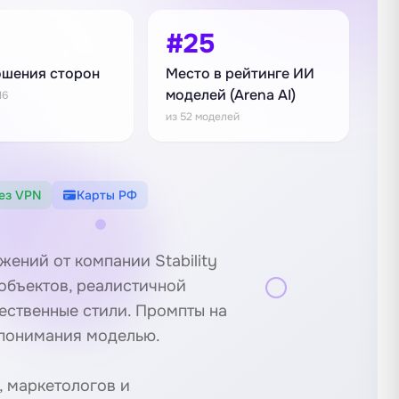
#25
шения сторон
Место в рейтинге ИИ
моделей (Arena AI)
:16
из 52 моделей
ез VPN
Карты РФ
жений от компании Stability
объектов, реалистичной
ественные стили. Промпты на
 понимания моделью.
 маркетологов и