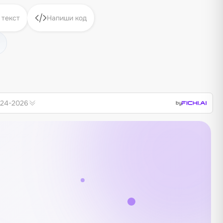
 текст
Напиши код
024-2026
by