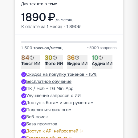
Для тех кто в теме
1890 ₽
/в месяц
К оплате за 1 месяц - 1 890₽
1 500 токенов
/
месяц
~5000 запросов
84
30
36
10
Текст ИИ
Фото ИИ
Видео ИИ
Аудио ИИ
Скидка на покупку токенов - 15%
Бесплатное обучение
ПК / моб + TG Mini App
Улучшение запросов с ИИ
Доступ к ботам и инструментам
Поделиться диалогом
Веб-поиск
База промптов
Доступ к API нейросетей ✨
Голосовое общение ✨