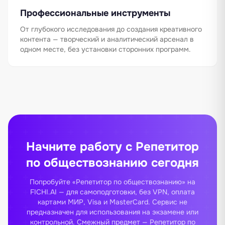
Профессиональные инструменты
От глубокого исследования до создания креативного
контента — творческий и аналитический арсенал в
одном месте, без установки сторонних программ.
Начните работу с Репетитор
по обществознанию сегодня
Попробуйте «Репетитор по обществознанию» на
FICHI.AI — для самоподготовки, без VPN, оплата
картами МИР, Visa и MasterCard. Сервис не
предназначен для использования на экзамене или
контрольной. Смежный предмет —
Репетитор по