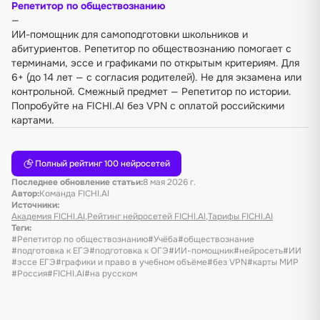
Репетитор по обществознанию
—
ИИ-помощник для самоподготовки школьников и
абитуриентов. Репетитор по обществознанию помогает с
терминами, эссе и графиками по открытым критериям. Для
6+ (до 14 лет — с согласия родителей). Не для экзамена или
контрольной. Смежный предмет —
Репетитор по истории
.
Попробуйте на FICHI.AI без VPN с оплатой российскими
картами.
Полный рейтинг 100 нейросетей
Последнее обновление статьи:
8 мая 2026 г.
Автор:
Команда FICHI.AI
Источники:
Академия FICHI.AI
,
Рейтинг нейросетей FICHI.AI
,
Тарифы FICHI.AI
Теги:
#Репетитор по обществознанию
#Учёба
#обществознание
#подготовка к ЕГЭ
#подготовка к ОГЭ
#ИИ-помощник
#нейросеть
#ИИ
#эссе ЕГЭ
#графики и право в учебном объёме
#без VPN
#карты МИР
#Россия
#FICHI.AI
#на русском