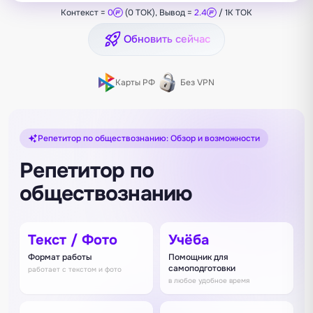
Контекст =
0
(0 TOK), Вывод =
2.4
/ 1K TOK
Обновить сейчас
Карты РФ
Без VPN
Репетитор по обществознанию: Обзор и возможности
Репетитор по
обществознанию
Текст / Фото
Учёба
Формат работы
Помощник для
самоподготовки
работает с текстом и фото
в любое удобное время