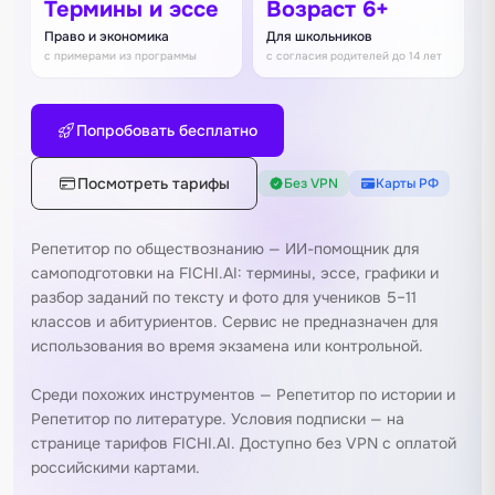
Термины и эссе
Возраст 6+
Право и экономика
Для школьников
с примерами из программы
с согласия родителей до 14 лет
Попробовать бесплатно
Посмотреть тарифы
Без VPN
Карты РФ
Репетитор по обществознанию — ИИ-помощник для
самоподготовки на FICHI.AI: термины, эссе, графики и
разбор заданий по тексту и фото для учеников 5–11
классов и абитуриентов. Сервис не предназначен для
использования во время экзамена или контрольной.
Среди похожих инструментов —
Репетитор по истории
и
Репетитор по литературе
. Условия подписки — на
странице тарифов FICHI.AI
. Доступно без VPN с оплатой
российскими картами.