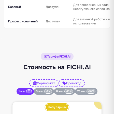
Для повседневных задач и
Базовый
Доступен
нерегулярного использова
Для активной работы и час
Профессиональный
Доступен
использования
Тарифы FICHI.AI
Стоимость на FICHI.AI
Сертификат
Промокод
1 мес
3 мес
6 мес
12 мес
-7%
-12%
-18%
Популярный