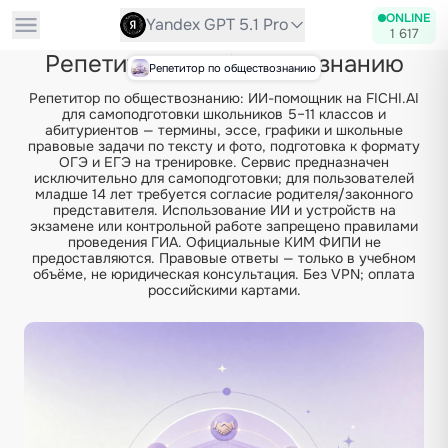
ONLINE
Yandex GPT 5.1 Pro
1 617
Репетитор по обществознанию
Репетитор по обществознанию
Репетитор по обществознанию: ИИ-помощник на FICHI.AI
для самоподготовки школьников 5–11 классов и
абитуриентов — термины, эссе, графики и школьные
правовые задачи по тексту и фото, подготовка к формату
ОГЭ и ЕГЭ на тренировке. Сервис предназначен
исключительно для самоподготовки; для пользователей
младше 14 лет требуется согласие родителя/законного
представителя. Использование ИИ и устройств на
экзамене или контрольной работе запрещено правилами
проведения ГИА. Официальные КИМ ФИПИ не
предоставляются. Правовые ответы — только в учебном
объёме, не юридическая консультация. Без VPN; оплата
российскими картами.