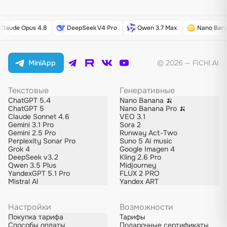
DeepSeek V4 Pro
Qwen 3.7 Max
Nano Banana Pro
Mi
MiniApp
© 2026 — FICHI.AI
Текстовые
Генеративные
ChatGPT 5.4
Nano Banana 🍌
ChatGPT 5
Nano Banana Pro 🍌
Claude Sonnet 4.6
VEO 3.1
Gemini 3.1 Pro
Sora 2
Gemini 2.5 Pro
Runway Act-Two
Perplexity Sonar Pro
Suno 5 AI music
Grok 4
Google Imagen 4
DeepSeek v3.2
Kling 2.6 Pro
Qwen 3.5 Plus
Midjourney
YandexGPT 5.1 Pro
FLUX 2 PRO
Mistral AI
Yandex ART
Настройки
Возможности
Покупка тарифа
Тарифы
Способы оплаты
Подарочные сертификаты