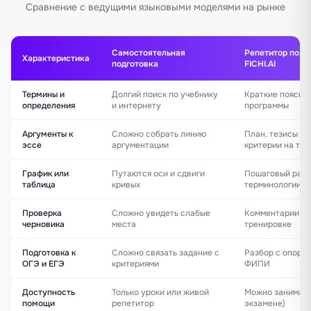
Сравнение с ведущими языковыми моделями на рынке
Самостоятельная
Репетитор по о
Характеристика
подготовка
FICHI.AI
Термины и
Долгий поиск по учебнику
Краткие поясне
определения
и интернету
программы
Аргументы к
Сложно собрать линию
План, тезисы и 
эссе
аргументации
критерии на тр
График или
Путаются оси и сдвиги
Пошаговый разб
таблица
кривых
терминологии
Проверка
Сложно увидеть слабые
Комментарии по 
черновика
места
тренировке
Подготовка к
Сложно связать задание с
Разбор с опоро
ОГЭ и ЕГЭ
критериями
ФИПИ
Доступность
Только уроки или живой
Можно заниматьс
помощи
репетитор
экзамене)