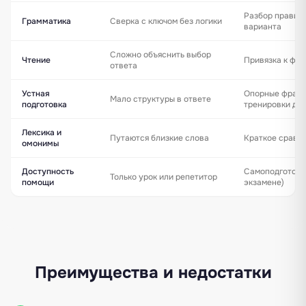
Разбор правила
Грамматика
Сверка с ключом без логики
варианта
Сложно объяснить выбор
Чтение
Привязка к фо
ответа
Устная
Опорные фразы 
Мало структуры в ответе
подготовка
тренировки до
Лексика и
Путаются близкие слова
Краткое сравне
омонимы
Доступность
Самоподготовка
Только урок или репетитор
помощи
экзамене)
Преимущества и недостатки