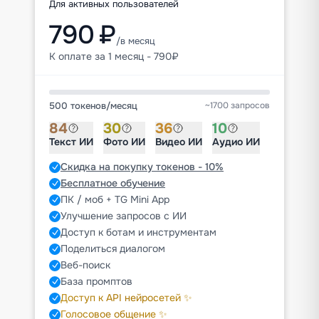
Для активных пользователей
790 ₽
/в месяц
К оплате за 1 месяц - 790₽
500 токенов
/
месяц
~1700 запросов
84
30
36
10
Текст ИИ
Фото ИИ
Видео ИИ
Аудио ИИ
Скидка на покупку токенов - 10%
Бесплатное обучение
ПК / моб + TG Mini App
Улучшение запросов с ИИ
Доступ к ботам и инструментам
Поделиться диалогом
Веб-поиск
База промптов
Доступ к API нейросетей ✨
Голосовое общение ✨