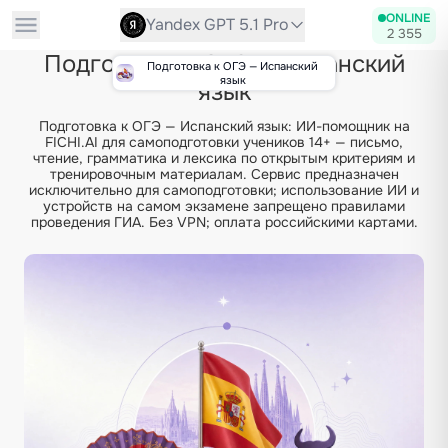
ONLINE
Yandex GPT 5.1 Pro
2 355
Подготовка к ОГЭ — Испанский
Подготовка к ОГЭ — Испанский
язык
язык
Подготовка к ОГЭ — Испанский язык: ИИ-помощник на
FICHI.AI для самоподготовки учеников 14+ — письмо,
чтение, грамматика и лексика по открытым критериям и
тренировочным материалам. Сервис предназначен
исключительно для самоподготовки; использование ИИ и
устройств на самом экзамене запрещено правилами
проведения ГИА. Без VPN; оплата российскими картами.