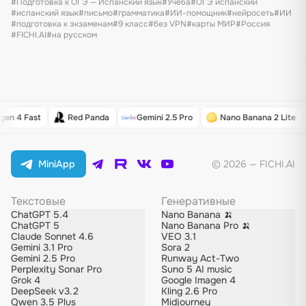
#Подготовка к ОГЭ — Испанский язык
#Учёба
#ОГЭ испанский
#испанский язык
#письмо
#грамматика
#ИИ-помощник
#нейросеть
#ИИ
#подготовка к экзаменам
#9 класс
#без VPN
#карты МИР
#Россия
#FICHI.AI
#на русском
gen 4 Fast
Red Panda
Gemini 2.5 Pro
Nano Banana 2 Lite
MiniApp
© 2026 — FICHI.AI
Текстовые
Генеративные
ChatGPT 5.4
Nano Banana 🍌
ChatGPT 5
Nano Banana Pro 🍌
Claude Sonnet 4.6
VEO 3.1
Gemini 3.1 Pro
Sora 2
Gemini 2.5 Pro
Runway Act-Two
Perplexity Sonar Pro
Suno 5 AI music
Grok 4
Google Imagen 4
DeepSeek v3.2
Kling 2.6 Pro
Qwen 3.5 Plus
Midjourney