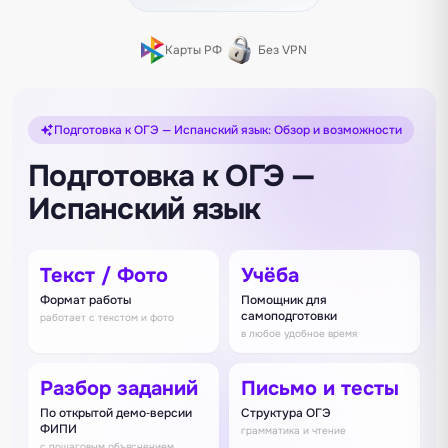
Карты РФ
Без VPN
Подготовка к ОГЭ — Испанский язык: Обзор и возможности
Подготовка к ОГЭ —
Испанский язык
Текст / Фото
Учёба
Формат работы
Помощник для
самоподготовки
работает с текстом и фото
в любое удобное время
Разбор заданий
Письмо и тесты
По открытой демо‑версии
Структура ОГЭ
ФИПИ
грамматика и чтение
с пошаговым объяснением