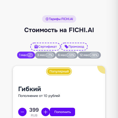
Тарифы FICHI.AI
Стоимость на FICHI.AI
Сертификат
Промокод
1 мес
3 мес
6 мес
12 мес
-7%
-12%
-18%
Популярный
Гибкий
Пополнение от 10 рублей
Пополнить
RUB