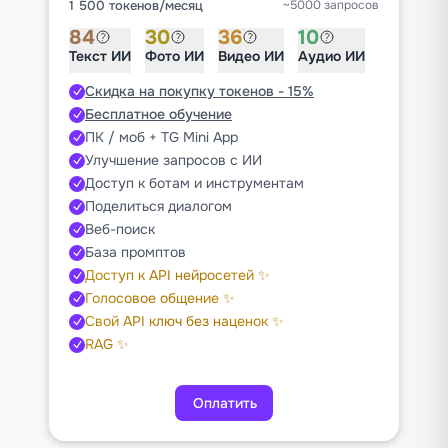
1 500 токенов
/
месяц
~5000 запросов
84
30
36
10
Текст ИИ
Фото ИИ
Видео ИИ
Аудио ИИ
Скидка на покупку токенов - 15%
Бесплатное обучение
ПК / моб + TG Mini App
Улучшение запросов с ИИ
Доступ к ботам и инструментам
Поделиться диалогом
Веб-поиск
База промптов
Доступ к API нейросетей ✨
Голосовое общение ✨
Свой API ключ без наценок ✨
RAG ✨
Оплатить