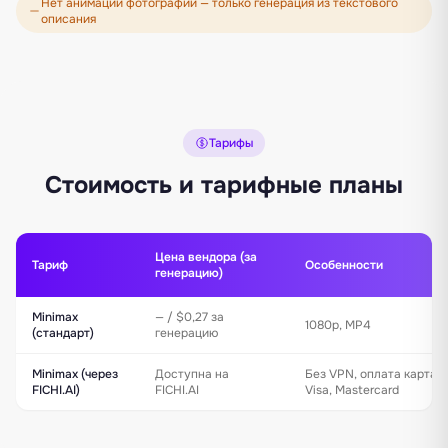
Нет анимации фотографий — только генерация из текстового
описания
Тарифы
Стоимость и тарифные планы
Цена вендора (за
Тариф
Особенности
генерацию)
Minimax
— / $0,27 за
1080p, MP4
(стандарт)
генерацию
Minimax (через
Доступна на
Без VPN, оплата картам
FICHI.AI)
FICHI.AI
Visa, Mastercard