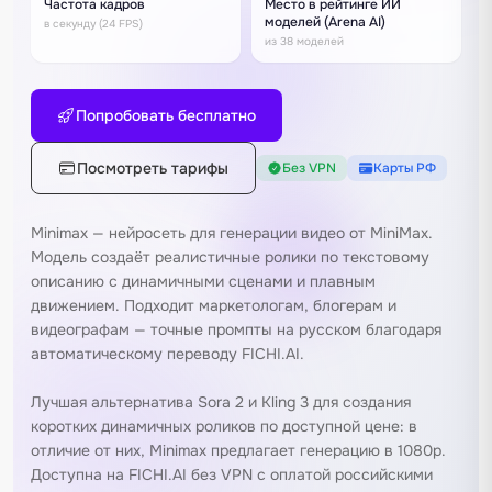
Частота кадров
Место в рейтинге ИИ
моделей (Arena AI)
в секунду (24 FPS)
из 38 моделей
Попробовать бесплатно
Посмотреть тарифы
Без VPN
Карты РФ
Minimax — нейросеть для генерации видео от MiniMax.
Модель создаёт реалистичные ролики по текстовому
описанию с динамичными сценами и плавным
движением. Подходит маркетологам, блогерам и
видеографам — точные промпты на русском благодаря
автоматическому переводу FICHI.AI.
Лучшая альтернатива
Sora 2
и
Kling 3
для создания
коротких динамичных роликов по доступной цене: в
отличие от них, Minimax предлагает генерацию в 1080p.
Доступна на FICHI.AI без VPN с оплатой российскими