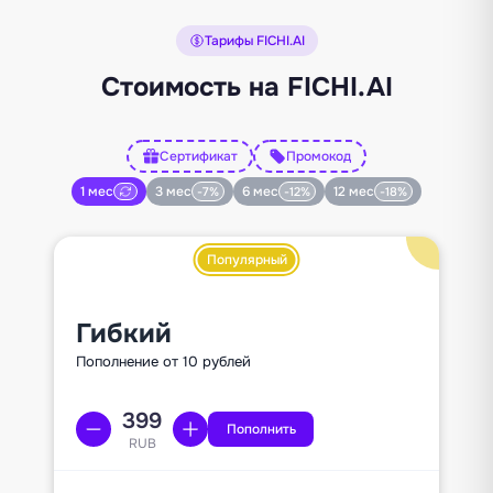
Тарифы FICHI.AI
Стоимость на FICHI.AI
Сертификат
Промокод
1 мес
3 мес
6 мес
12 мес
-7%
-12%
-18%
Популярный
Гибкий
Пополнение от 10 рублей
Пополнить
RUB