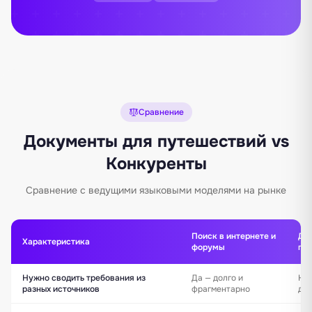
Сравнение
Документы для путешествий vs
Конкуренты
Сравнение с ведущими языковыми моделями на рынке
Поиск в интернете и
До
Характеристика
форумы
пут
Нужно сводить требования из
Да — долго и
Нет
разных источников
фрагментарно
ди