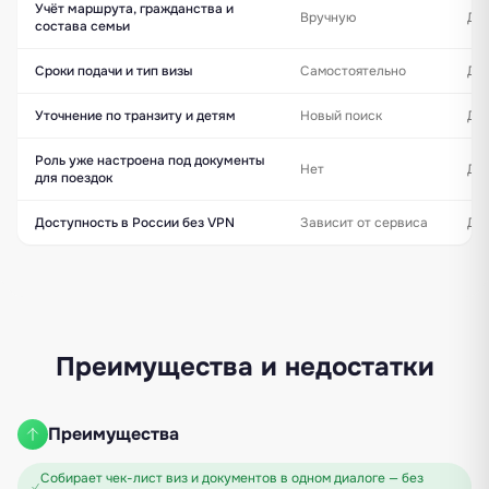
Учёт маршрута, гражданства и
Вручную
Да
состава семьи
Сроки подачи и тип визы
Самостоятельно
Да 
Уточнение по транзиту и детям
Новый поиск
Да 
Роль уже настроена под документы
Нет
Да 
для поездок
Доступность в России без VPN
Зависит от сервиса
Да 
Преимущества и недостатки
Преимущества
Собирает чек-лист виз и документов в одном диалоге — без