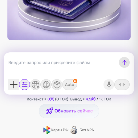
Auto
Контекст =
0
(0 TOK), Вывод =
4.5
/ 1K TOK
Обновить сейчас
Карты РФ
Без VPN