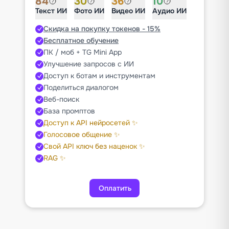
84
30
36
10
Текст ИИ
Фото ИИ
Видео ИИ
Аудио ИИ
Скидка на покупку токенов - 15%
Бесплатное обучение
ПК / моб + TG Mini App
Улучшение запросов с ИИ
Доступ к ботам и инструментам
Поделиться диалогом
Веб-поиск
База промптов
Доступ к API нейросетей ✨
Голосовое общение ✨
Свой API ключ без наценок ✨
RAG ✨
Оплатить