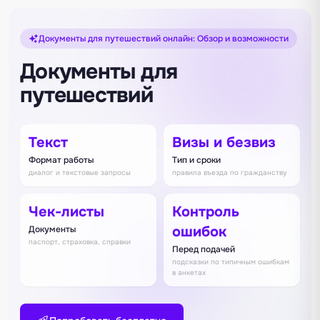
Документы для путешествий онлайн: Обзор и возможности
Документы для
путешествий
Текст
Визы и безвиз
Формат работы
Тип и сроки
диалог и текстовые запросы
правила въезда по гражданству
Чек-листы
Контроль
ошибок
Документы
паспорт, страховка, справки
Перед подачей
подсказки по типичным ошибкам
в анкетах