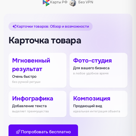
Карты РФ
Без VPN
Карточки товаров: Обзор и возможности
Карточка товара
Мгновенный
Фото-студия
результат
Для вашего бизнеса
в любое удобное время
Очень быстро
без ручной ретуши
Инфографика
Композиция
Добавление текста
Продающий вид
выделяет преимущества
идеальная интеграция объекта
Попробовать бесплатно