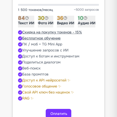
1 500 токенов
/
месяц
~5000 запросов
84
30
36
10
Текст ИИ
Фото ИИ
Видео ИИ
Аудио ИИ
Скидка на покупку токенов - 15%
Бесплатное обучение
ПК / моб + TG Mini App
Улучшение запросов с ИИ
Доступ к ботам и инструментам
Поделиться диалогом
Веб-поиск
База промптов
Доступ к API нейросетей ✨
Голосовое общение ✨
Свой API ключ без наценок ✨
RAG ✨
Оплатить