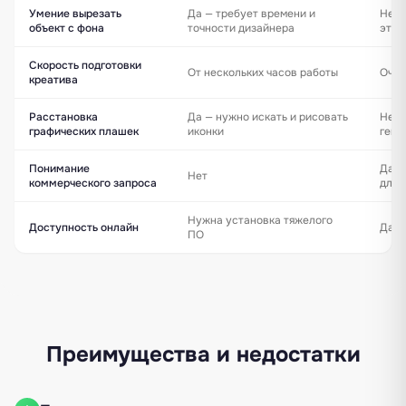
Умение вырезать
Да — требует времени и
Нет 
объект с фона
точности дизайнера
это 
Скорость подготовки
От нескольких часов работы
Очен
креатива
Расстановка
Да — нужно искать и рисовать
Нет 
графических плашек
иконки
гене
Понимание
Да —
Нет
коммерческого запроса
для 
Нужна установка тяжелого
Доступность онлайн
Да —
ПО
Преимущества и недостатки