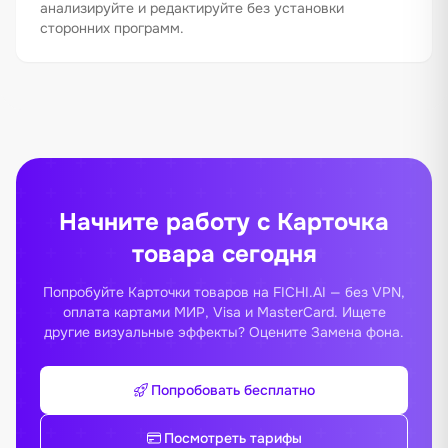
анализируйте и редактируйте без установки
сторонних программ.
Начните работу с Карточка
товара сегодня
Попробуйте Карточки товаров на FICHI.AI — без VPN,
оплата картами МИР, Visa и MasterCard. Ищете
другие визуальные эффекты? Оцените
Замена фона
.
Попробовать бесплатно
Посмотреть тарифы