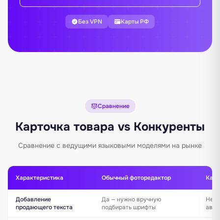
Без VPN
Карты РФ
Сравнение
Карточка товара vs Конкуренты
Сравнение с ведущими языковыми моделями на рынке
Характеристика
Обычный фоторедактор
Карт
Добавление
Да — нужно вручную
Нет 
продающего текста
подбирать шрифты
авто