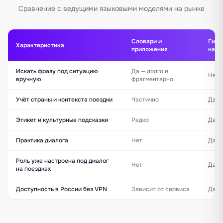
Сравнение с ведущими языковыми моделями на рынке
Словари и
Гид 
Характеристика
приложения
на FI
Искать фразу под ситуацию
Да — долго и
Нет 
вручную
фрагментарно
Учёт страны и контекста поездки
Частично
Да —
Этикет и культурные подсказки
Редко
Да —
Практика диалога
Нет
Да —
Роль уже настроена под диалог
Нет
Да —
на поездках
Доступность в России без VPN
Зависит от сервиса
Да — 