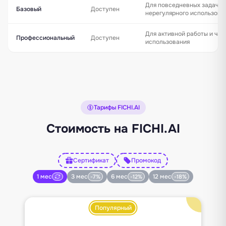
Для повседневных задач и
Базовый
Доступен
нерегулярного использова
Для активной работы и час
Профессиональный
Доступен
использования
Тарифы FICHI.AI
Стоимость на FICHI.AI
Сертификат
Промокод
1 мес
3 мес
6 мес
12 мес
-7%
-12%
-18%
Популярный