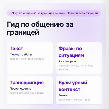
Гид по общению за границей онлайн: Обзор и возможности
Гид по общению за
границей
Текст
Фразы по
ситуациям
Формат работы
диалог и текстовые запросы
Разговорник
аэропорт, отель, транспорт,
магазин
Транскрипция
Культурный
контекст
Произношение
как сказать ключевые слова
Этикет
вежливость, жесты и табу