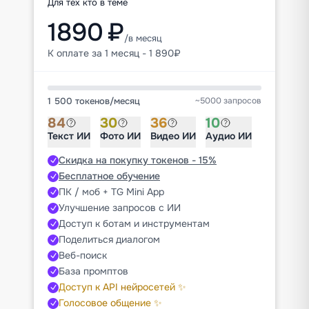
Для тех кто в теме
1890 ₽
/в месяц
К оплате за 1 месяц - 1 890₽
1 500 токенов
/
месяц
~5000 запросов
84
30
36
10
Текст ИИ
Фото ИИ
Видео ИИ
Аудио ИИ
Скидка на покупку токенов - 15%
Бесплатное обучение
ПК / моб + TG Mini App
Улучшение запросов с ИИ
Доступ к ботам и инструментам
Поделиться диалогом
Веб-поиск
База промптов
Доступ к API нейросетей ✨
Голосовое общение ✨