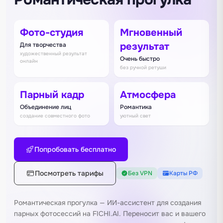
Фото-студия
Мгновенный
результат
Для творчества
художественный результат
Очень быстро
онлайн
без ручной ретуши
Парный кадр
Атмосфера
Объединение лиц
Романтика
создание совместного фото
уютный свет
Попробовать бесплатно
Посмотреть тарифы
Без VPN
Карты РФ
Романтическая прогулка — ИИ-ассистент для создания
парных фотосессий на FICHI.AI. Переносит вас и вашего