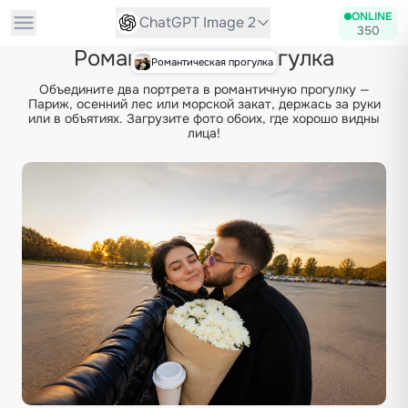
ONLINE
ChatGPT Image 2
350
Романтическая прогулка
Романтическая прогулка
Объедините два портрета в романтичную прогулку —
Париж, осенний лес или морской закат, держась за руки
или в объятиях. Загрузите фото обоих, где хорошо видны
лица!