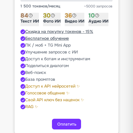
1 500 токенов
/
месяц
~5000 запросов
84
30
36
10
Текст ИИ
Фото ИИ
Видео ИИ
Аудио ИИ
Скидка на покупку токенов - 15%
Бесплатное обучение
ПК / моб + TG Mini App
Улучшение запросов с ИИ
Доступ к ботам и инструментам
Поделиться диалогом
Веб-поиск
База промптов
Доступ к API нейросетей ✨
Голосовое общение ✨
Свой API ключ без наценок ✨
RAG ✨
Оплатить