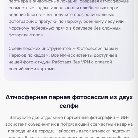
партнера в живописные локации, создавая атмосферные
совместные кадры. Идеально для влюбленных пар и
ведения блогов — вы получите профессиональные
фотографии с прогулки по Парижу, осеннему лесу или
морскому побережью прямо в браузере без сложных
фоторедакторов.
Среди похожих инструментов —
Фотосессия пары
и
Переход по кадрам
. Все ИИ-ассистенты доступны в
нашей
фото-студии
. Работает без VPN с оплатой
российскими картами.
Атмосферная парная фотосессия из двух
селфи
Загрузите две отдельные портретные фотографии — ИИ-
ассистент объединит их в потрясающий совместный кадр на
природе или в городе. Нейросеть автоматически подгонит
масштаб лиц, выстроит правильное освещение и добавит