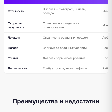
Высокая — фотограф, билеты,
Стоимость
Миним
одежда
Скорость
От нескольких недель на
Мгнов
результата
планирование
Локация
Ограничена реальным городом
Любая 
Погода
Зависит от реальных условий
Всегд
Усилия
Долгие сборы и позирование
Прост
Доступность
Требует совпадения графиков
Работ
Преимущества и недостатки