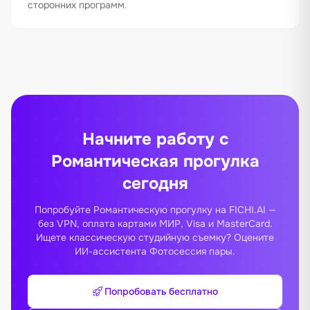
сторонних программ.
Начните работу с
Романтическая прогулка
сегодня
Попробуйте Романтическую прогулку на FICHI.AI —
без VPN, оплата картами МИР, Visa и MasterCard.
Ищете классическую студийную съемку? Оцените
ИИ-ассистента
Фотосессия пары
.
Попробовать бесплатно