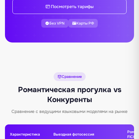
Посмотреть тарифы
Без VPN
Карты РФ
Сравнение
Романтическая прогулка vs
Конкуренты
Сравнение с ведущими языковыми моделями на рынке
Роман
Характеристика
Выездная фотосессия
FICHI.