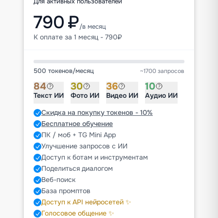
Для активных пользователей
790 ₽
/в месяц
К оплате за 1 месяц - 790₽
500 токенов
/
месяц
~1700 запросов
84
30
36
10
Текст ИИ
Фото ИИ
Видео ИИ
Аудио ИИ
Скидка на покупку токенов - 10%
Бесплатное обучение
ПК / моб + TG Mini App
Улучшение запросов с ИИ
Доступ к ботам и инструментам
Поделиться диалогом
Веб-поиск
База промптов
Доступ к API нейросетей ✨
Голосовое общение ✨