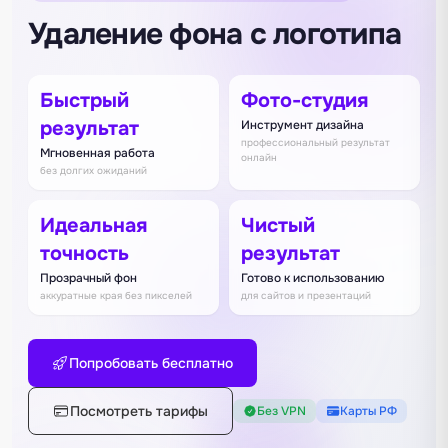
Удаление фона с логотипа
Быстрый
Фото-студия
результат
Инструмент дизайна
профессиональный результат
Мгновенная работа
онлайн
без долгих ожиданий
Идеальная
Чистый
точность
результат
Прозрачный фон
Готово к использованию
аккуратные края без пикселей
для сайтов и презентаций
Попробовать бесплатно
Посмотреть тарифы
Без VPN
Карты РФ