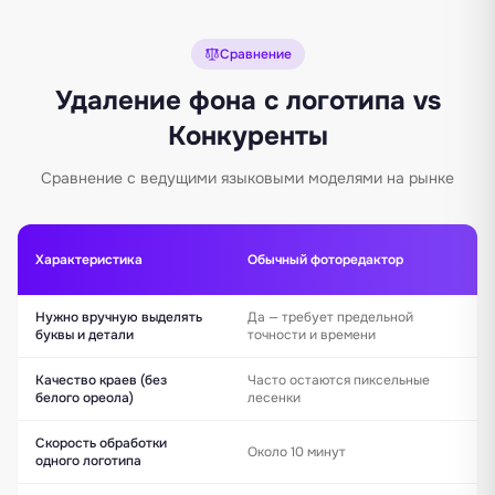
Сравнение
Удаление фона с логотипа vs
Конкуренты
Сравнение с ведущими языковыми моделями на рынке
Уд
Характеристика
Обычный фоторедактор
на
Нужно вручную выделять
Да — требует предельной
Не
буквы и детали
точности и времени
ав
Качество краев (без
Часто остаются пиксельные
Ид
белого ореола)
лесенки
сг
Скорость обработки
Около 10 минут
М
одного логотипа