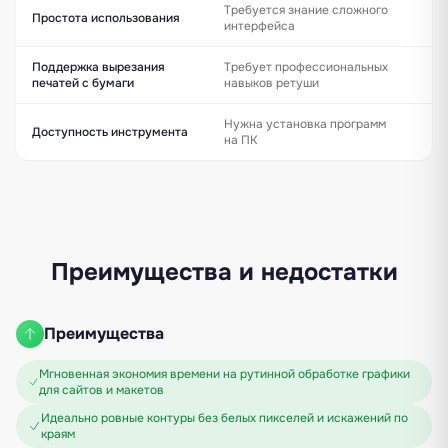
Требуется знание сложного
Ра
Простота использования
интерфейса
пр
Поддержка вырезания
Требует профессиональных
Да
печатей с бумаги
навыков ретуши
по
Нужна установка программ
Ра
Доступность инструмента
на ПК
бр
Преимущества и недостатки
Преимущества
Мгновенная экономия времени на рутинной обработке графики
для сайтов и макетов
Идеально ровные контуры без белых пикселей и искажений по
краям