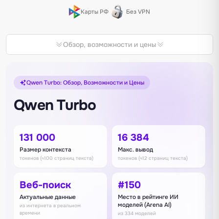
Карты РФ
Без VPN
Обзор, возможности и цены
Qwen Turbo: Обзор, Возможности и Цены
Qwen Turbo
131 000
16 384
Размер контекста
Макс. вывод
токенов (≈100 страниц текста)
токенов (≈12 страниц текста)
Веб-поиск
#150
Актуальные данные
Место в рейтинге ИИ
моделей (Arena AI)
из интернета в реальном
времени
из 334 моделей