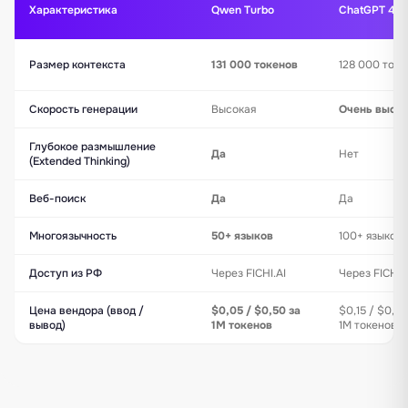
Характеристика
Qwen Turbo
ChatGPT 4o 
Размер контекста
131 000 токенов
128 000 токе
Скорость генерации
Высокая
Очень высо
Глубокое размышление
Да
Нет
(Extended Thinking)
Веб-поиск
Да
Да
Многоязычность
50+ языков
100+ языков
Доступ из РФ
Через FICHI.AI
Через FICHI.
Цена вендора (ввод /
$0,05 / $0,50 за
$0,15 / $0,60
вывод)
1M токенов
1M токенов