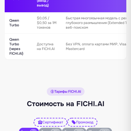
(ввод /
вывод)
$0,05 /
Быстрая многоязычная модель с реж
Qwen
$0,50 за 1M
глубокого размышления (Extended Thin
Turbo
токенов
веб-поиском
Qwen
Turbo
Доступна
Без VPN, оплата картами МИР, Visa,
(через
на FICHI.AI
Mastercard
FICHI.AI)
Тарифы FICHI.AI
Стоимость на FICHI.AI
Сертификат
Промокод