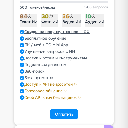
500 токенов
/
месяц
~1700 запросов
84
30
36
10
Текст ИИ
Фото ИИ
Видео ИИ
Аудио ИИ
Скидка на покупку токенов - 10%
Бесплатное обучение
ПК / моб + TG Mini App
Улучшение запросов с ИИ
Доступ к ботам и инструментам
Поделиться диалогом
Веб-поиск
База промптов
Доступ к API нейросетей ✨
Голосовое общение ✨
Свой API ключ без наценок ✨
Оплатить