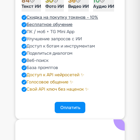
84
30
36
10
Текст ИИ
Фото ИИ
Видео ИИ
Аудио ИИ
Скидка на покупку токенов - 10%
Бесплатное обучение
ПК / моб + TG Mini App
Улучшение запросов с ИИ
Доступ к ботам и инструментам
Поделиться диалогом
Веб-поиск
База промптов
Доступ к API нейросетей ✨
Голосовое общение ✨
Свой API ключ без наценок ✨
Оплатить