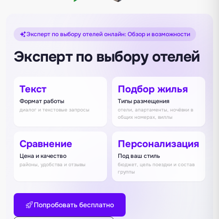
Эксперт по выбору отелей онлайн: Обзор и возможности
Эксперт по выбору отелей
Текст
Подбор жилья
Формат работы
Типы размещения
диалог и текстовые запросы
отели, апартаменты, ночёвки в
общих номерах, виллы
Сравнение
Персонализация
Цена и качество
Под ваш стиль
районы, удобства и отзывы
бюджет, цель поездки и состав
группы
Попробовать бесплатно