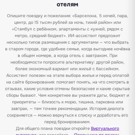
отелям
Опишите поездку и пожелания: «Барселона, 5 ночей, пара,
центр, до 15 тысяч рублей за ночь, тихий район» или
«Стамбул с ребёнком, апартаменты с кухней, рядом с
метро, средний бюджет». ИИ-ассистент предложит
несколько типов размещения с аргументами — что выбрать
в старом городе, где удобнее семье, когда выгоднее ночёвка
в общем номере, а когда отель с завтраком. При
необходимости попросите альтернативу: другой район,
более экономный вариант или жильё с бассейном.
Ассистент полезен на этапе выбора жилья и перед оплатой
на сайте бронирования: помогает понять, на что смотреть в
отзывах, какие условия отмены безопаснее и какие скрытые
сборы бывают. Чем конкретнее вы укажете даты, бюджет и
приоритеты — близость к морю, тишина, парковка или
завтрак, — тем точнее рекомендации. История диалога
сохраняется — можно вернуться к списку и доработать его
перед бронированием.
Для общего плана поездки откройте
Виртуального
турагента
; для перелётов —
Помощника по поиску