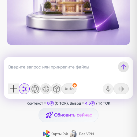
Auto
Контекст =
0
(0 TOK), Вывод =
4.5
/ 1K TOK
Обновить сейчас
Карты РФ
Без VPN