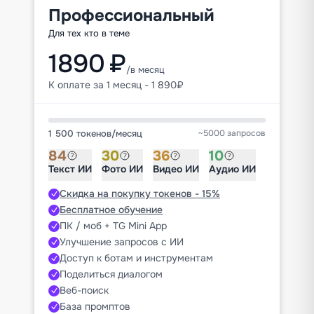
Профессиональный
Для тех кто в теме
1890 ₽
/в месяц
К оплате за 1 месяц - 1 890₽
1 500 токенов
/
месяц
~5000 запросов
84
30
36
10
Текст ИИ
Фото ИИ
Видео ИИ
Аудио ИИ
Скидка на покупку токенов - 15%
Бесплатное обучение
ПК / моб + TG Mini App
Улучшение запросов с ИИ
Доступ к ботам и инструментам
Поделиться диалогом
Веб-поиск
База промптов