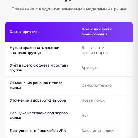
Сравнение с ведущими языковыми моделями на рынке
Поиск на сайтах
Эк
Характеристика
бронирования
на
Нужно сравнивать десятки
Да — долго и
Не
карточек вручную
фрагментарно
ди
Учёт вашего бюджета и состава
Вручную
Да
группы
Объяснение районов и типов
Самостоятельно
Да
жилья
Уточнение и доработка выбора
Новый поиск
Да
Роль уже настроена под подбор
Нет
Да
жилья
Доступность в России без VPN
Зависит от сервиса
Да