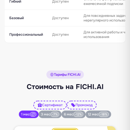
Гибкий
Доступен
ежемесячной подписки
Для повседневных задач и
Базовый
Доступен
нерегулярного использова
Для активной работы и час
Профессиональный
Доступен
использования
Тарифы FICHI.AI
Стоимость на FICHI.AI
Сертификат
Промокод
1 мес
3 мес
6 мес
12 мес
-7%
-12%
-18%