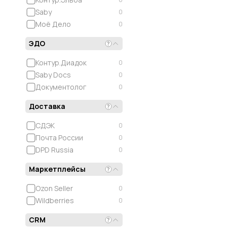
Saby
0
Моё Дело
0
ЭДО
Контур.Диадок
0
Saby Docs
0
Документолог
0
Доставка
СДЭК
0
Почта России
0
DPD Russia
0
Маркетплейсы
Ozon Seller
0
Wildberries
0
CRM