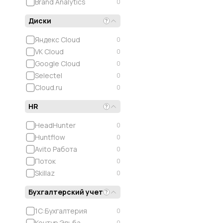
Brand Analytics
0
Диски
Яндекс Cloud
0
VK Cloud
0
Google Cloud
0
Selectel
0
Cloud.ru
0
HR
HeadHunter
0
Huntflow
0
Avito Работа
0
Поток
0
Skillaz
0
Бухгалтерский учет
1С:Бухгалтерия
0
Контур.Эльба
0