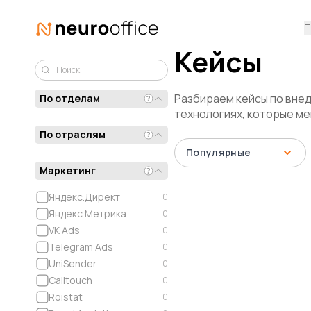
П
Кейсы
Разбираем кейсы по вне
По отделам
технологиях, которые м
По отраслям
Популярные
Маркетинг
Яндекс.Директ
0
Яндекс.Метрика
0
VK Ads
0
Telegram Ads
0
UniSender
0
Calltouch
0
Roistat
0