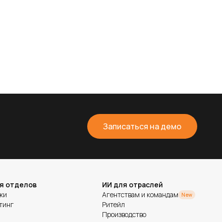
Записаться на демо
я отделов
ИИ для отраслей
жи
Агентствам и командам
New
тинг
Ритейл
Производство