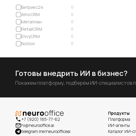
Битрикс24
0
AmoCRM
0
Мегаплан
0
RetailCRM
0
EnvyCRM
0
Notion
0
Готовы внедрить ИИ в бизнес?
Покажем платформу, подберём ИИ-специалистов по
Продукты
+7 (920) 165-77-62
Платформа
hi@neurooffice.ai
ИИ-агенты
telegram.me/neuroofficeai
Каталог ИИ-с