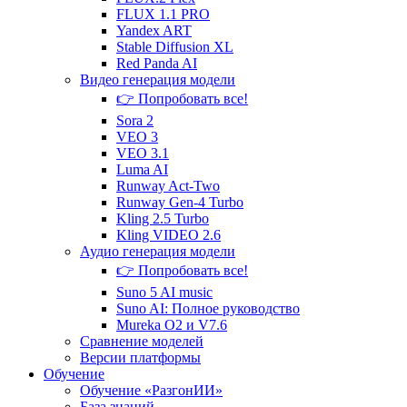
FLUX 1.1 PRO
Yandex ART
Stable Diffusion XL
Red Panda AI
Видео генерация
модели
👉 Попробовать все!
Sora 2
VEO 3
VEO 3.1
Luma AI
Runway Act-Two
Runway Gen‑4 Turbo
Kling 2.5 Turbo
Kling VIDEO 2.6
Аудио генерация
модели
👉 Попробовать все!
Suno 5 AI music
Suno AI: Полное руководство
Mureka O2 и V7.6
Сравнение
моделей
Версии платформы
Обучение
Обучение «РазгонИИ»
База знаний