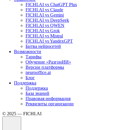
FICHI.AI vs ChatGPT Plus
FICHI.AI vs Claude
FICHI.AI vs Gemini
FICHI.AI vs DeepSeek
FICHI.AI vs QWEN
FICHI.AI vs Grok
FICHI.AI vs Mistral
FICHI.AI vs YandexGPT
Битва нейросетей
Возможности
Тарифы
Обучение «РазгонИИ»
Версии платформы
neurooffice.ai
Блог
Поддержка
Поддержка
База знаний
Правовая информация
Реквизиты организации
© 2025 — FICHI.AI