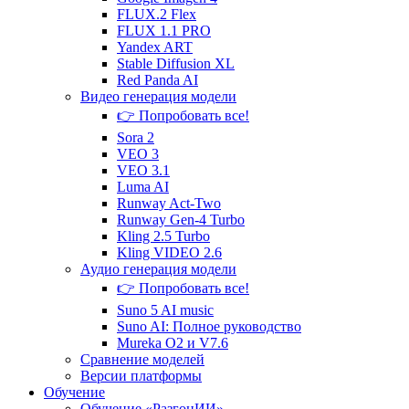
FLUX.2 Flex
FLUX 1.1 PRO
Yandex ART
Stable Diffusion XL
Red Panda AI
Видео генерация
модели
👉 Попробовать все!
Sora 2
VEO 3
VEO 3.1
Luma AI
Runway Act-Two
Runway Gen‑4 Turbo
Kling 2.5 Turbo
Kling VIDEO 2.6
Аудио генерация
модели
👉 Попробовать все!
Suno 5 AI music
Suno AI: Полное руководство
Mureka O2 и V7.6
Сравнение
моделей
Версии платформы
Обучение
Обучение «РазгонИИ»