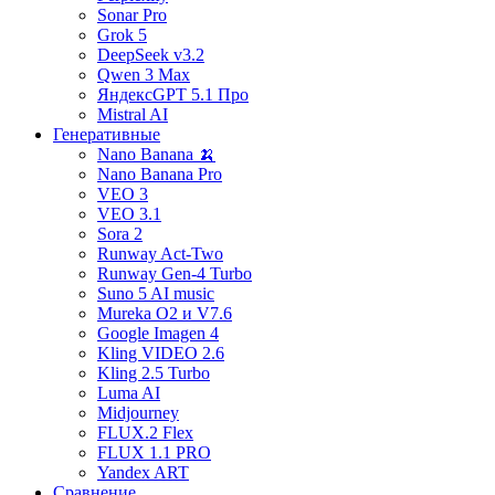
Sonar Pro
Grok 5
DeepSeek v3.2
Qwen 3 Max
ЯндексGPT 5.1 Про
Mistral AI
Генеративные
Nano Banana 🍌
Nano Banana Pro
VEO 3
VEO 3.1
Sora 2
Runway Act-Two
Runway Gen‑4 Turbo
Suno 5 AI music
Mureka O2 и V7.6
Google Imagen 4
Kling VIDEO 2.6
Kling 2.5 Turbo
Luma AI
Midjourney
FLUX.2 Flex
FLUX 1.1 PRO
Yandex ART
Сравнение