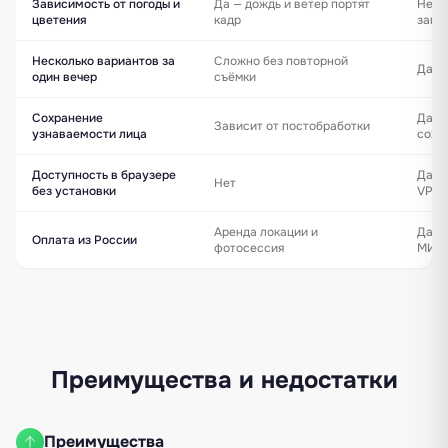
Зависимость от погоды и
Да — дождь и ветер портят
Нет 
цветения
кадр
запр
Несколько вариантов за
Сложно без повторной
Да — 
один вечер
съёмки
Сохранение
Да —
Зависит от постобработки
узнаваемости лица
сохр
Доступность в браузере
Да — 
Нет
без установки
VPN
Аренда локации и
Да — 
Оплата из России
фотосессия
МИР
Преимущества и недостатки
Преимущества