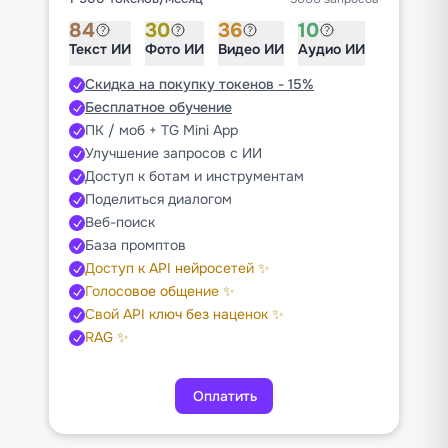
84
30
36
10
Текст ИИ
Фото ИИ
Видео ИИ
Аудио ИИ
Скидка на покупку токенов - 15%
Бесплатное обучение
ПК / моб + TG Mini App
Улучшение запросов с ИИ
Доступ к ботам и инструментам
Поделиться диалогом
Веб-поиск
База промптов
Доступ к API нейросетей ✨
Голосовое общение ✨
Свой API ключ без наценок ✨
RAG ✨
Оплатить