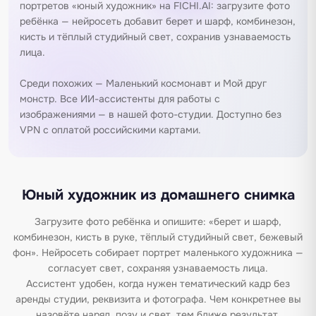
портретов «юный художник» на FICHI.AI: загрузите фото
ребёнка — нейросеть добавит берет и шарф, комбинезон,
кисть и тёплый студийный свет, сохранив узнаваемость
лица.
Среди похожих —
Маленький космонавт
и
Мой друг
монстр
. Все ИИ-ассистенты для работы с
изображениями — в нашей
фото-студии
. Доступно без
VPN с оплатой российскими картами.
Юный художник из домашнего снимка
Загрузите фото ребёнка и опишите: «берет и шарф,
комбинезон, кисть в руке, тёплый студийный свет, бежевый
фон». Нейросеть собирает портрет маленького художника —
согласует свет, сохраняя узнаваемость лица.
Ассистент удобен, когда нужен тематический кадр без
аренды студии, реквизита и фотографа. Чем конкретнее вы
назовёте наряд, позу и свет, тем ближе результат.