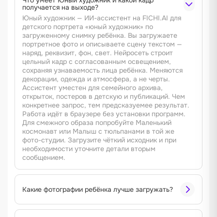
Что умеет Юный художник и какой кадр
получается на выходе?
Юный художник — ИИ-ассистент на FICHI.AI для
детского портрета «юный художник» по
загруженному снимку ребёнка. Вы загружаете
портретное фото и описываете сцену текстом —
наряд, реквизит, фон, свет. Нейросеть строит
цельный кадр с согласованным освещением,
сохраняя узнаваемость лица ребёнка. Меняются
декорации, одежда и атмосфера, а не черты.
Ассистент уместен для семейного архива,
открыток, постеров в детскую и публикаций. Чем
конкретнее запрос, тем предсказуемее результат.
Работа идёт в браузере без установки программ.
Для смежного образа попробуйте Маленький
космонавт или Малыш с тюльпанами в той же
фото-студии. Загрузите чёткий исходник и при
необходимости уточните детали вторым
сообщением.
Какие фотографии ребёнка лучше загружать?