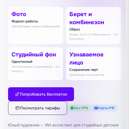
Фото
Берет и
комбинезон
Формат работы
обрабатывает ваши изображения
Образ
Шарф, кисть и тюбик краски — по
описанию
Студийный фон
Узнаваемое
лицо
Однотонный
тёплый бежево-коричневый — по
Сохранение черт
запросу
пропорции не меняются
Попробовать бесплатно
Посмотреть тарифы
Без VPN
Карты РФ
Юный художник — ИИ-ассистент для студийных детских