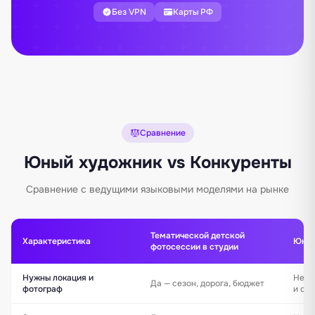
Без VPN
Карты РФ
Сравнение
Юный художник vs Конкуренты
Сравнение с ведущими языковыми моделями на рынке
Тематической детской
Характеристика
Юный
фотосессии в студии
Нужны локация и
Нет 
Да — сезон, дорога, бюджет
фотограф
и оп