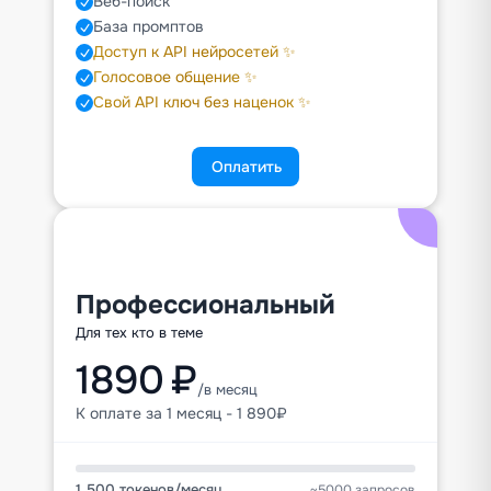
Веб-поиск
База промптов
Доступ к API нейросетей ✨
Голосовое общение ✨
Свой API ключ без наценок ✨
Оплатить
Профессиональный
Для тех кто в теме
1890 ₽
/в месяц
К оплате за 1 месяц - 1 890₽
1 500 токенов
/
месяц
~5000 запросов