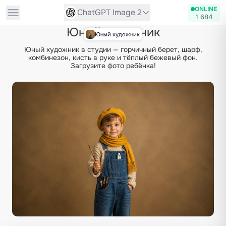
ONLINE
ChatGPT Image 2
1 684
Юный художник
Юный художник
Юный художник в студии — горчичный берет, шарф,
комбинезон, кисть в руке и тёплый бежевый фон.
Загрузите фото ребёнка!