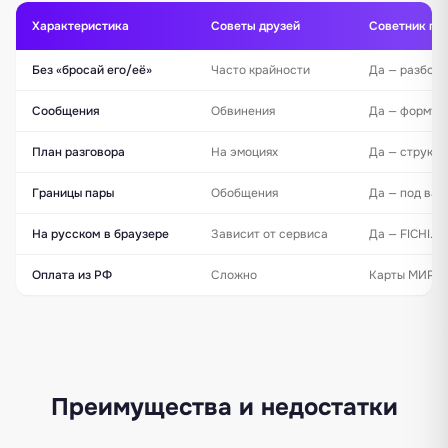
Характеристика
Советы друзей
Советник по 
Без «бросай его/её»
Часто крайности
Да — разбор 
Сообщения
Обвинения
Да — формул
План разговора
На эмоциях
Да — структу
Границы пары
Обобщения
Да — под ваш
На русском в браузере
Зависит от сервиса
Да — FICHI.AI
Оплата из РФ
Сложно
Карты МИР, V
Преимущества и недостатки