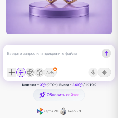
Auto
Контекст =
0
(0 TOK), Вывод =
2.69
/ 1K TOK
Обновить сейчас
Карты РФ
Без VPN