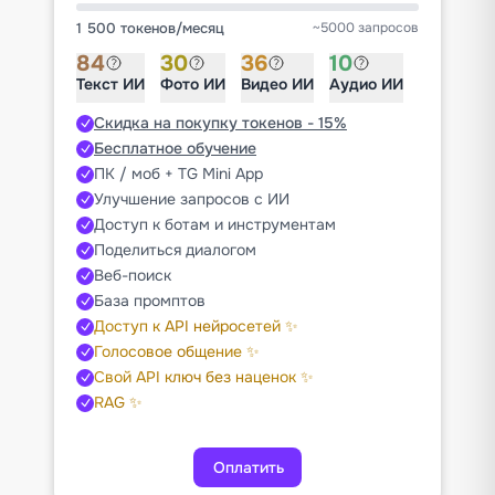
1 500 токенов
/
месяц
~5000 запросов
84
30
36
10
Текст ИИ
Фото ИИ
Видео ИИ
Аудио ИИ
Скидка на покупку токенов - 15%
Бесплатное обучение
ПК / моб + TG Mini App
Улучшение запросов с ИИ
Доступ к ботам и инструментам
Поделиться диалогом
Веб-поиск
База промптов
Доступ к API нейросетей ✨
Голосовое общение ✨
Свой API ключ без наценок ✨
RAG ✨
Оплатить