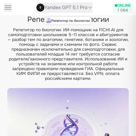
ONLINE
Yandex GPT 5.1 Pro
1 064
Репетитор по биологии
Репетитор по биологии
Репетитор по биологии: ИИ-помощник на FICHI.AI для
самоподготовки школьников 5–11 классов и абитуриентов
— разбор тем по анатомии, генетике, ботанике и зоологии,
помощь с задачами и схемами по фото. Сервис
предназначен исключительно для самоподготовки; для
пользователей младше 14 лет требуется согласие
родителя/законного представителя. Использование ИИ и
устройств на экзамене или контрольной работе
запрещено правилами проведения ГИА. Официальные
КИМ ФИПИ не предоставляются. Без VPN; оплата
российскими картами.