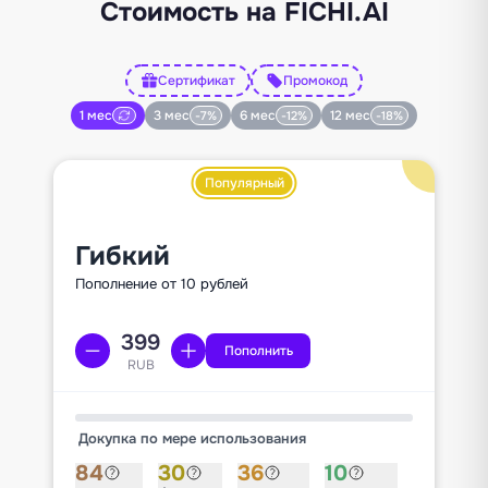
Стоимость на FICHI.AI
Сертификат
Промокод
1 мес
3 мес
6 мес
12 мес
-7%
-12%
-18%
Популярный
Гибкий
Пополнение от 10 рублей
Пополнить
RUB
Докупка по мере использования
84
30
36
10