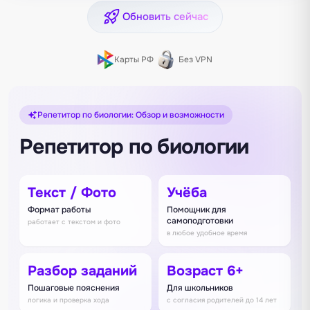
Обновить сейчас
Карты РФ
Без VPN
Репетитор по биологии: Обзор и возможности
Репетитор по биологии
Текст / Фото
Учёба
Формат работы
Помощник для
самоподготовки
работает с текстом и фото
в любое удобное время
Разбор заданий
Возраст 6+
Пошаговые пояснения
Для школьников
логика и проверка хода
с согласия родителей до 14 лет