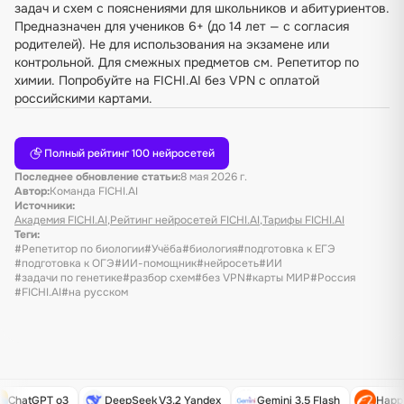
задач и схем с пояснениями для школьников и абитуриентов.
Предназначен для учеников 6+ (до 14 лет — с согласия
родителей). Не для использования на экзамене или
контрольной. Для смежных предметов см.
Репетитор по
химии
. Попробуйте на FICHI.AI без VPN с оплатой
российскими картами.
Полный рейтинг 100 нейросетей
Последнее обновление статьи:
8 мая 2026 г.
Автор:
Команда FICHI.AI
Источники:
Академия FICHI.AI
,
Рейтинг нейросетей FICHI.AI
,
Тарифы FICHI.AI
Теги:
#Репетитор по биологии
#Учёба
#биология
#подготовка к ЕГЭ
#подготовка к ОГЭ
#ИИ-помощник
#нейросеть
#ИИ
#задачи по генетике
#разбор схем
#без VPN
#карты МИР
#Россия
#FICHI.AI
#на русском
ChatGPT o3
DeepSeek V3.2 Yandex
Gemini 3.5 Flash
Happy