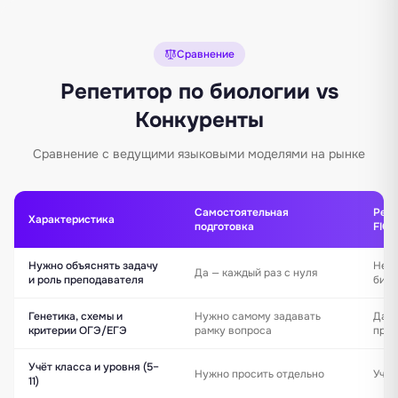
Сравнение
Репетитор по биологии vs
Конкуренты
Сравнение с ведущими языковыми моделями на рынке
Самостоятельная
Репе
Характеристика
подготовка
FICH
Нужно объяснять задачу
Нет 
Да — каждый раз с нуля
и роль преподавателя
биол
Генетика, схемы и
Нужно самому задавать
Да —
критерии ОГЭ/ЕГЭ
рамку вопроса
прог
Учёт класса и уровня (5–
Нужно просить отдельно
Учит
11)