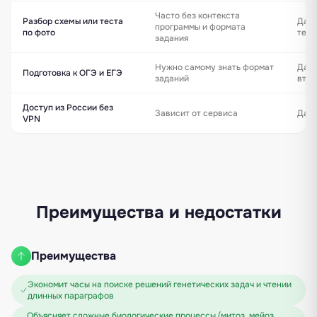
Часто без контекста
Разбор схемы или теста
Да —
программы и формата
по фото
теме
задания
Нужно самому знать формат
Да —
Подготовка к ОГЭ и ЕГЭ
заданий
втор
Доступ из России без
Зависит от сервиса
Да —
VPN
Преимущества и недостатки
Преимущества
Экономит часы на поиске решений генетических задач и чтении
длинных параграфов
Объясняет сложные биологические процессы (митоз, мейоз,