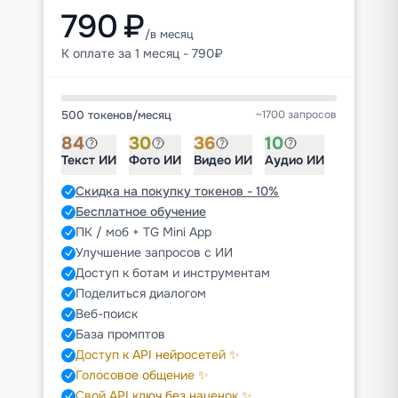
790 ₽
/в месяц
К оплате за 1 месяц - 790₽
500 токенов
/
месяц
~1700 запросов
84
30
36
10
Текст ИИ
Фото ИИ
Видео ИИ
Аудио ИИ
Скидка на покупку токенов - 10%
Бесплатное обучение
ПК / моб + TG Mini App
Улучшение запросов с ИИ
Доступ к ботам и инструментам
Поделиться диалогом
Веб-поиск
База промптов
Доступ к API нейросетей ✨
Голосовое общение ✨
Свой API ключ без наценок ✨