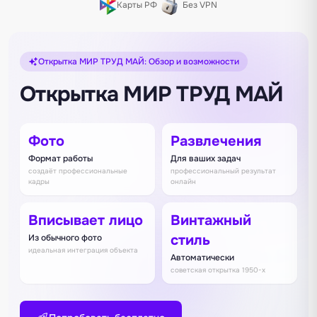
Карты РФ
Без VPN
Открытка МИР ТРУД МАЙ: Обзор и возможности
Открытка МИР ТРУД МАЙ
Фото
Развлечения
Формат работы
Для ваших задач
создаёт профессиональные
профессиональный результат
кадры
онлайн
Вписывает лицо
Винтажный
стиль
Из обычного фото
идеальная интеграция объекта
Автоматически
советская открытка 1950-х