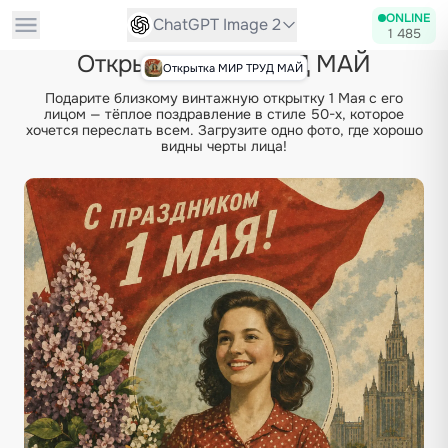
ONLINE
ChatGPT Image 2
1 485
Открытка МИР ТРУД МАЙ
Открытка МИР ТРУД МАЙ
Подарите близкому винтажную открытку 1 Мая с его
лицом — тёплое поздравление в стиле 50-х, которое
хочется переслать всем. Загрузите одно фото, где хорошо
видны черты лица!