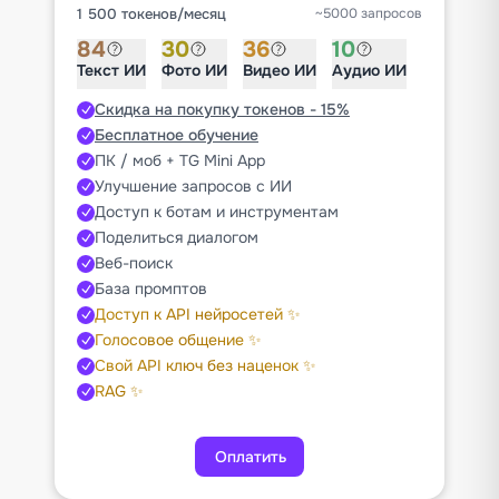
1 500 токенов
/
месяц
~5000 запросов
84
30
36
10
Текст ИИ
Фото ИИ
Видео ИИ
Аудио ИИ
Скидка на покупку токенов - 15%
Бесплатное обучение
ПК / моб + TG Mini App
Улучшение запросов с ИИ
Доступ к ботам и инструментам
Поделиться диалогом
Веб-поиск
База промптов
Доступ к API нейросетей ✨
Голосовое общение ✨
Свой API ключ без наценок ✨
RAG ✨
Оплатить