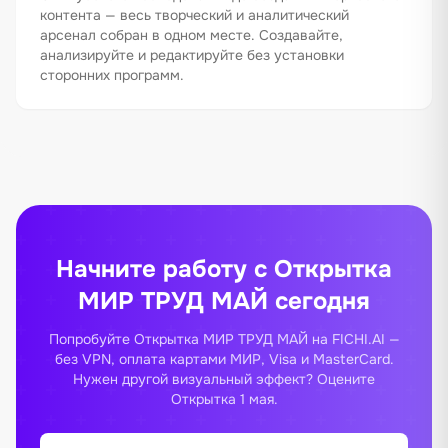
контента — весь творческий и аналитический
арсенал собран в одном месте. Создавайте,
анализируйте и редактируйте без установки
сторонних программ.
Начните работу с Открытка
МИР ТРУД МАЙ сегодня
Попробуйте Открытка МИР ТРУД МАЙ на FICHI.AI —
без VPN, оплата картами МИР, Visa и MasterCard.
Нужен другой визуальный эффект? Оцените
Открытка 1 мая
.