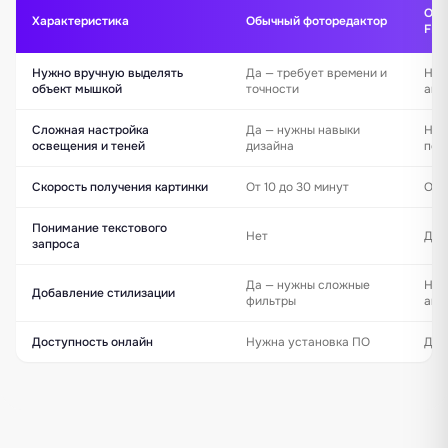
Отк
Характеристика
Обычный фоторедактор
FICH
Нужно вручную выделять
Да — требует времени и
Нет
объект мышкой
точности
авт
Сложная настройка
Да — нужны навыки
Нет
освещения и теней
дизайна
под
Скорость получения картинки
От 10 до 30 минут
Оче
Понимание текстового
Нет
Да 
запроса
Да — нужны сложные
Нет
Добавление стилизации
фильтры
авт
Доступность онлайн
Нужна установка ПО
Да 