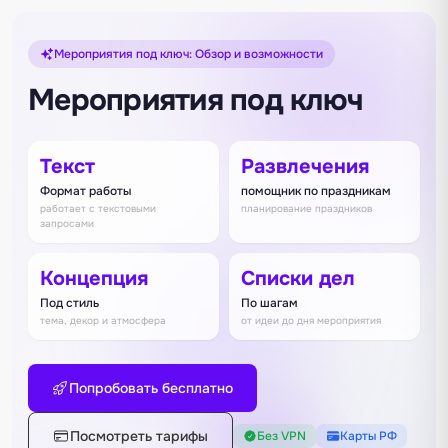
Мероприятия под ключ: Обзор и возможности
Мероприятия под ключ
Текст
Развлечения
Формат работы
помощник по праздникам
работает с текстовыми
планирование праздников
запросами
Концепция
Списки дел
Под стиль
По шагам
тема, декор и атмосфера
от идеи до дня мероприятия
Попробовать бесплатно
Посмотреть тарифы
Без VPN
Карты РФ