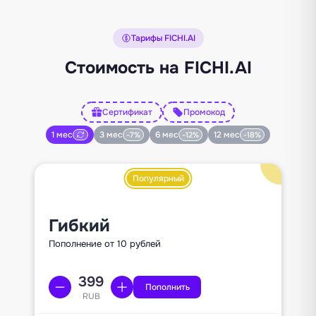
Тарифы FICHI.AI
Стоимость на FICHI.AI
Сертификат
Промокод
1 мес
3 мес
6 мес
12 мес
-7%
-12%
-18%
Популярный
Гибкий
Пополнение от 10 рублей
Пополнить
RUB