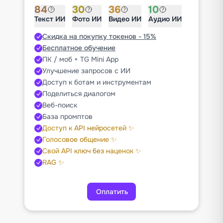
84
30
36
10
Текст ИИ
Фото ИИ
Видео ИИ
Аудио ИИ
Скидка на покупку токенов - 15%
Бесплатное обучение
ПК / моб + TG Mini App
Улучшение запросов с ИИ
Доступ к ботам и инструментам
Поделиться диалогом
Веб-поиск
База промптов
Доступ к API нейросетей ✨
Голосовое общение ✨
Свой API ключ без наценок ✨
RAG ✨
Оплатить