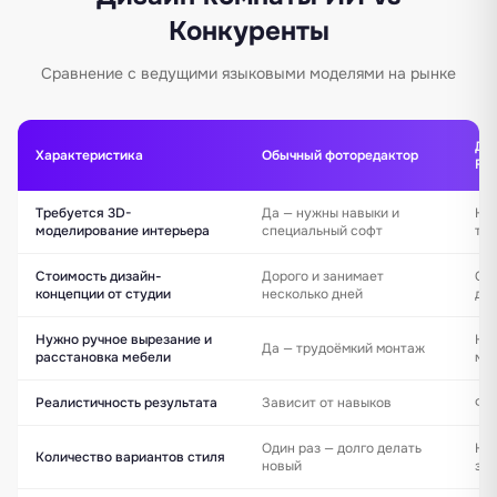
Конкуренты
Сравнение с ведущими языковыми моделями на рынке
Ди
Характеристика
Обычный фоторедактор
FIC
Требуется 3D-
Да — нужны навыки и
Нет
моделирование интерьера
специальный софт
тек
Стоимость дизайн-
Дорого и занимает
Сек
концепции от студии
несколько дней
доп
Нужно ручное вырезание и
Нет
Да — трудоёмкий монтаж
расстановка мебели
ме
Реалистичность результата
Зависит от навыков
Фо
Один раз — долго делать
Не
Количество вариантов стиля
новый
зап