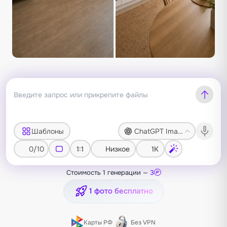
Шаблоны
ChatGPT Image 2
0/10
1:1
Низкое
1K
Стоимость 1 генерации —
3
1 фото бесплатно
Карты РФ
Без VPN