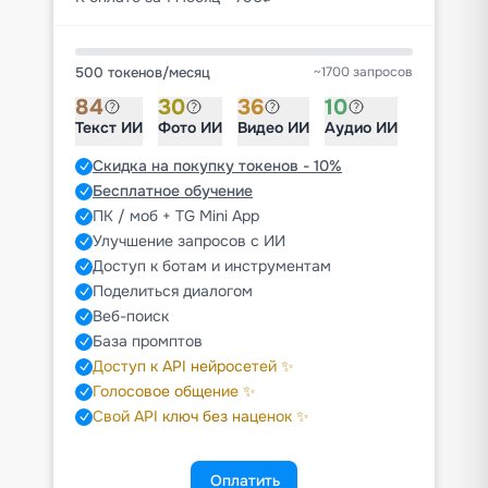
500 токенов
/
месяц
~1700 запросов
84
30
36
10
Текст ИИ
Фото ИИ
Видео ИИ
Аудио ИИ
Скидка на покупку токенов - 10%
Бесплатное обучение
ПК / моб + TG Mini App
Улучшение запросов с ИИ
Доступ к ботам и инструментам
Поделиться диалогом
Веб-поиск
База промптов
Доступ к API нейросетей ✨
Голосовое общение ✨
Свой API ключ без наценок ✨
Оплатить