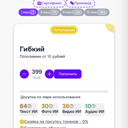
Сертификат
Промокод
1 мес
3 мес
6 мес
12 мес
-7%
-12%
-18%
Популярный
Гибкий
Пополнение от 10 рублей
Пополнить
RUB
Докупка по мере использования
84
30
36
10
Текст ИИ
Фото ИИ
Видео ИИ
Аудио ИИ
Скидка на покупку токенов - 0%
Бесплатное обучение