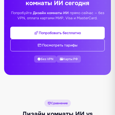
комнаты ИИ сегодня
Попробуйте
Дизайн комнаты ИИ
прямо сейчас — без
VPN, оплата картами МИР, Visa и MasterCard.
Попробовать бесплатно
Посмотреть тарифы
Без VPN
Карты РФ
Сравнение
Дизайн комнаты ИИ vs