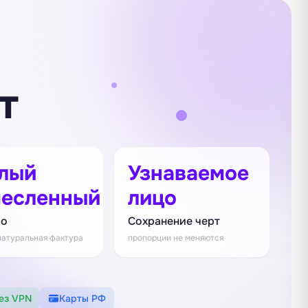
т
лый
Узнаваемое
есленный
лицо
ло
Сохранение черт
натуральная фактура
пропорции не меняются
ез VPN
Карты РФ