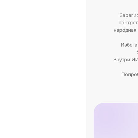
Зарегис
портрет
народная 
Избега
Внутри ИИ
Попроб