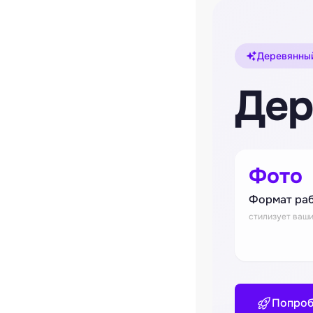
Деревянный
Дер
Фото
Формат ра
стилизует ваш
Попроб