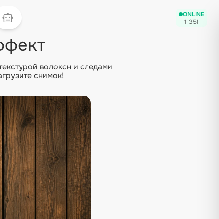
ONLINE
1 351
ффект
текстурой волокон и следами
агрузите снимок!