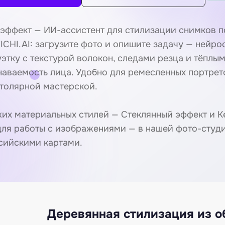
эффект — ИИ-ассистент для стилизации снимков 
ICHI.AI: загрузите фото и опишите задачу — нейро
уэтку с текстурой волокон, следами резца и тёплы
наваемость лица. Удобно для ремесленных портрет
столярной мастерской.
их материальных стилей —
Стеклянный эффект
и
К
для работы с изображениями — в нашей
фото-студ
сийскими картами.
Деревянная стилизация из о