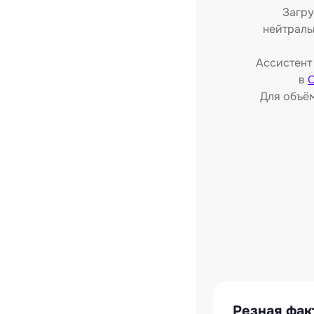
Загру
нейтраль
Ассистент
в
С
Для объё
Резная фак