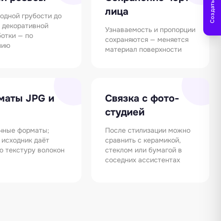
Создать заметку
лица
одной грубости до
 декоративной
Узнаваемость и пропорции
отки — по
сохраняются — меняется
нию
материал поверхности
маты JPG и
Связка с фото-
студией
чные форматы;
После стилизации можно
 исходник даёт
сравнить с керамикой,
ю текстуру волокон
стеклом или бумагой в
соседних ассистентах