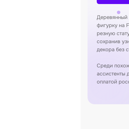
Деревянный 
фигурку на F
резную стат
сохранив уз
декора без 
Среди похож
ассистенты 
оплатой рос