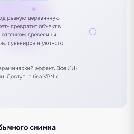
под резную деревянную
сеть превратит объект в
м оттенком древесины,
ов, сувениров и уютного
ерамический эффект
. Все ИИ-
ии
. Доступно без VPN с
бычного снимка