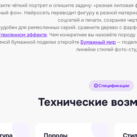
зите чёткий портрет и опишите задачу: «резная липовая 
ный фон». Нейросеть переводит фигуру в резной материа
соцсетей и печати, сохраняя чер
 удобен для ремесленных серий: сравните дерево с фар
теклянном эффекте
. Чем конкретнее вы назовёте породу 
мной бумажной поделки откройте
Бумажный мир
— подел
линейке стилей фото-сту
Спецификации
Технические воз
тура
Породы
Сти