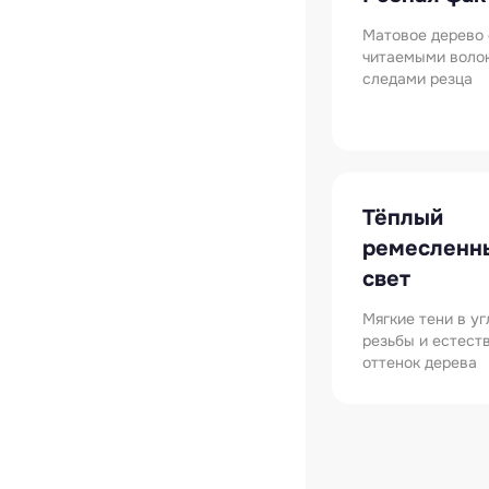
Матовое дерево 
читаемыми воло
следами резца
Тёплый
ремесленн
свет
Мягкие тени в у
резьбы и естест
оттенок дерева