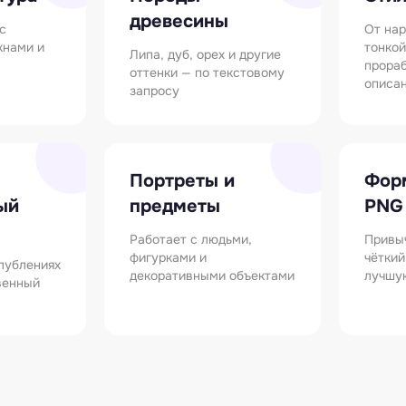
древесины
с
От нар
кнами и
тонкой
Липа, дуб, орех и другие
прораб
оттенки — по текстовому
описа
запросу
Портреты и
Фор
ый
предметы
PNG
Работает с людьми,
Привы
фигурками и
чёткий
глублениях
декоративными объектами
лучшу
венный