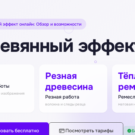
 эффект онлайн: Обзор и возможности
евянный эффек
Резная
Тёп
древесина
рем
боты
и изображения
Резная работа
Ремес
волокна и следы резца
матовая 
овать бесплатно
Посмотреть тарифы
Б