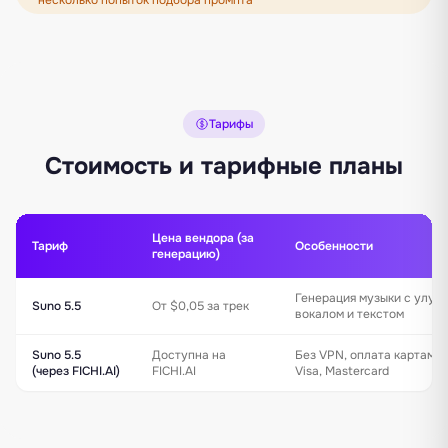
Тарифы
Стоимость и тарифные планы
Цена вендора (за
Тариф
Особенности
генерацию)
Генерация музыки с улуч
Suno 5.5
От $0,05 за трек
вокалом и текстом
Suno 5.5
Доступна на
Без VPN, оплата картами
(через FICHI.AI)
FICHI.AI
Visa, Mastercard