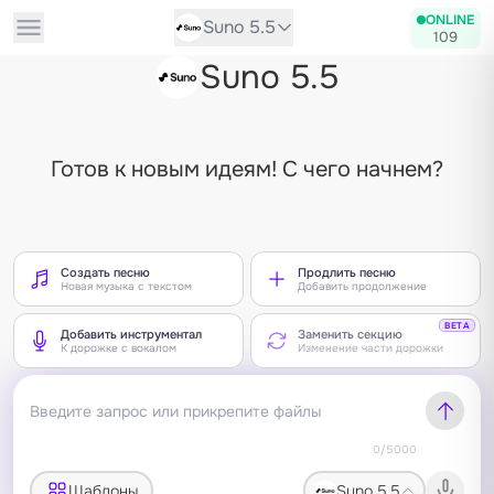
ONLINE
Suno 5.5
109
Suno 5.5
Готов к новым идеям! С чего начнем?
Создать песню
Продлить песню
Новая музыка с текстом
Добавить продолжение
BETA
Добавить инструментал
Заменить секцию
К дорожке с вокалом
Изменение части дорожки
0/5000
Шаблоны
Suno 5.5