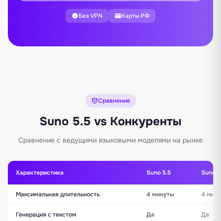
Без VPN
Карты РФ
Сравнение
Suno 5.5 vs Конкуренты
Сравнение с ведущими языковыми моделями на рынке
Характеристика
Suno 5.5
Suno 5
Максимальная длительность
4 минуты
4 мин
Генерация с текстом
Да
Да