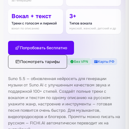
за генерацию
Вокал + текст
3+
Треки с голосом и лирикой
Типов вокала
вокал по описанию
мужской, женский, детский и др
Попробовать бесплатно
Посмотреть тарифы
Без VPN
Карты РФ
Suno 5.5 — обновленная нейросеть для генерации
музыки от Suno AI с улучшенным качеством звука и
поддержкой 100+ стилей. Создаёт полные треки с
вокалом и текстом по одному описанию на русском:
укажите жанр, настроение и инструменты — готовая
песня появится очень быстро. Для музыкантов,
видеопродюсеров и блогеров. Промпты можно писать на
русском — FICHI.AI автоматически переводит их на