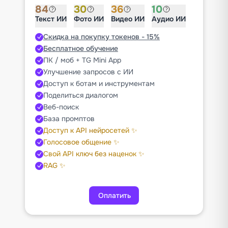
84
30
36
10
Текст ИИ
Фото ИИ
Видео ИИ
Аудио ИИ
Скидка на покупку токенов - 15%
Бесплатное обучение
ПК / моб + TG Mini App
Улучшение запросов с ИИ
Доступ к ботам и инструментам
Поделиться диалогом
Веб-поиск
База промптов
Доступ к API нейросетей ✨
Голосовое общение ✨
Свой API ключ без наценок ✨
RAG ✨
Оплатить