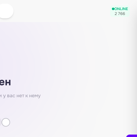
ONLINE
2 766
ен
 у вас нет к нему