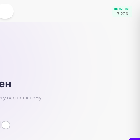
ONLINE
3 206
ен
 у вас нет к нему