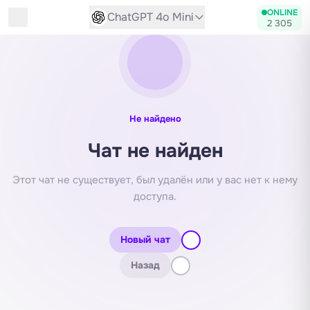
Диалог с нейросетью
ONLINE
ChatGPT 4o Mini
2 305
Не найдено
Чат не найден
Этот чат не существует, был удалён или у вас нет к нему
доступа.
Новый чат
Назад