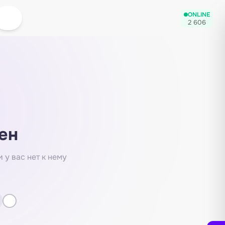
ONLINE
2 606
ен
 у вас нет к нему