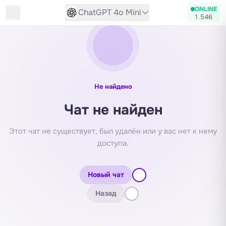
Диалог с нейросетью
ONLINE
ChatGPT 4o Mini
1 546
Не найдено
Чат не найден
Этот чат не существует, был удалён или у вас нет к нему
доступа.
Новый чат
Назад