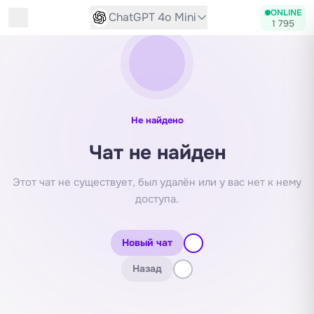
Диалог с нейросетью
ONLINE
ChatGPT 4o Mini
1 795
Не найдено
Чат не найден
Этот чат не существует, был удалён или у вас нет к нему
доступа.
Новый чат
Назад