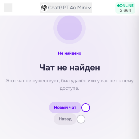
Диалог с нейросетью
ONLINE
ChatGPT 4o Mini
2 664
Не найдено
Чат не найден
Этот чат не существует, был удалён или у вас нет к нему
доступа.
Новый чат
Назад