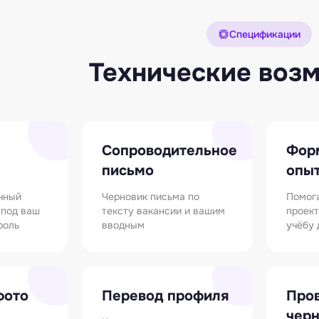
Спецификации
Технические воз
Сопроводительное
Фор
письмо
опы
чный
Черновик письма по
Помог
 под ваш
тексту вакансии и вашим
проект
роль
вводным
учёбу
фото
Перевод профиля
Про
чер