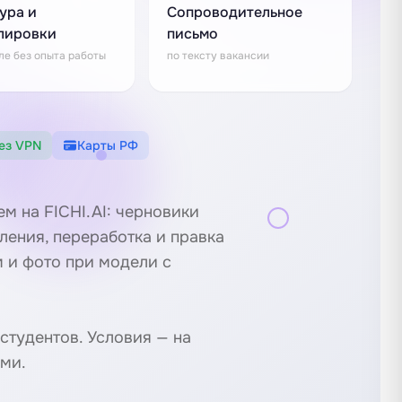
ура и
Сопроводительное
лировки
письмо
ле без опыта работы
по тексту вакансии
ез VPN
Карты РФ
м на FICHI.AI: черновики
ления, переработка и правка
м и фото при модели с
 студентов
. Условия — на
ами.