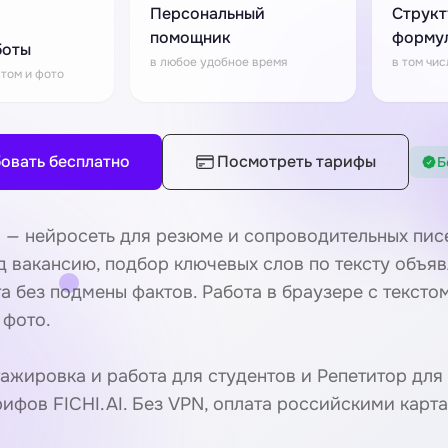
Персональный
Структ
помощник
форму
боты
в любое удобное время
в том чис
стом и фото
овать бесплатно
Посмотреть тарифы
Б
 — нейросеть для резюме и сопроводительных писе
д вакансию, подбор ключевых слов по тексту объяв
а без подмены фактов. Работа в браузере с тексто
 фото.
ажировка и работа для студентов
и
Репетитор для
рифов FICHI.AI
. Без VPN, оплата российскими карт