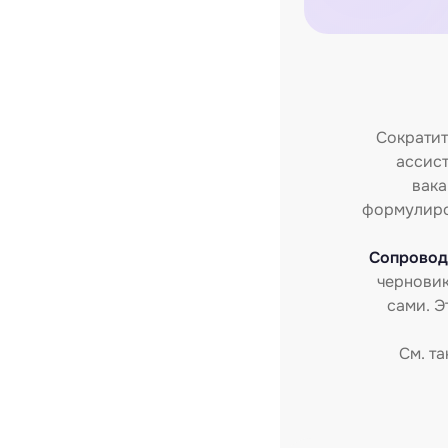
Сократит
ассист
вака
формулиров
Сопровод
черновик
сами. Э
См. т