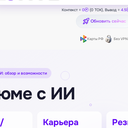
Контекст =
0
(0 TOK), Вывод =
4.5
Обновить сейчас
Карты РФ
Без VPN
И: обзор и возможности
юме с ИИ
/
Карьера
Ре