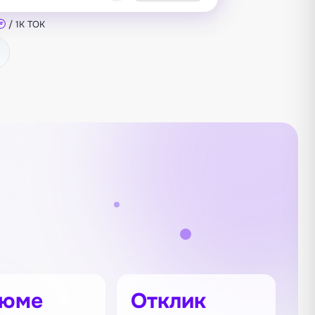
/ 1K TOK
зюме
Отклик