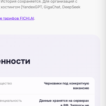
 История сохраняется. Для организаций с
хостингом (YandexGPT, GigaChat, DeepSeek
е тарифов FICHI.AI
.
енности
щество
Черновики под конкретную
вакансию
енциальность
Данные хранятся на серверах
в РФ. Запросы не