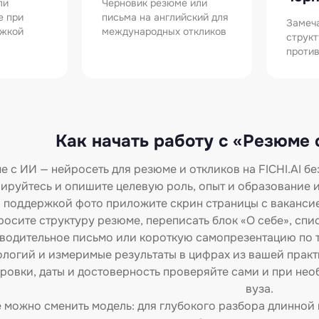
ли
Черновик резюме или
е при
письма на английский для
Замеча
ржкой
международных откликов
струк
против
Как начать работу с «Резюме с
 с ИИ — нейросеть для резюме и откликов на FICHI.AI бе
ируйтесь и опишите целевую роль, опыт и образование и
поддержкой фото приложите скрин страницы с вакансие
осите структуру резюме, переписать блок «О себе», спи
водительное письмо или короткую самопрезентацию по т
ологий и измеримые результаты в цифрах из вашей практ
овки, даты и достоверность проверяйте сами и при нео
вуза.
е можно сменить модель: для глубокого разбора длинной