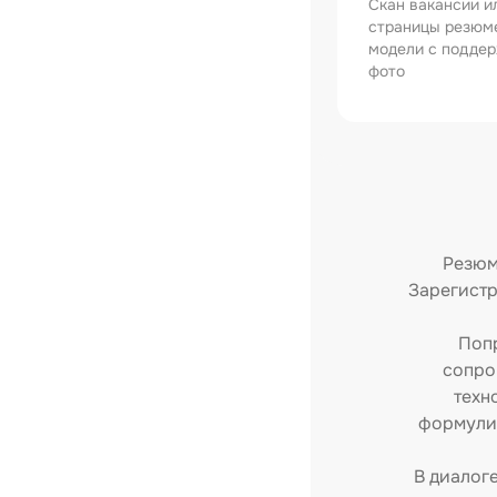
Скан вакансии и
страницы резюм
модели с подде
фото
Резюме
Зарегистр
Попр
сопро
техн
формулир
В диалог