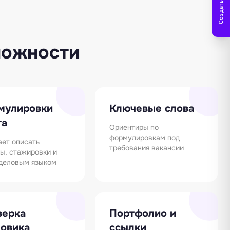
Создать заметку
можности
мулировки
Ключевые слова
та
Ориентиры по
формулировкам под
ает описать
требования вакансии
ы, стажировки и
 деловым языком
верка
Портфолио и
новика
ссылки