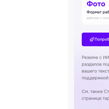
Фото
Формат ра
работает с тек
Попроб
Резюме с ИИ
разделов по
вашего текст
поддержкой
См. также
Ст
странице та