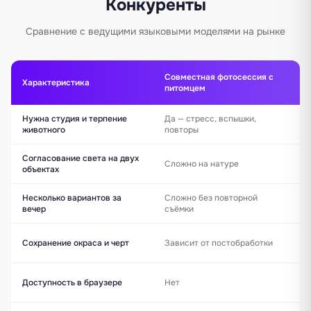
Конкуренты
Сравнение с ведущими языковыми моделями на рынке
Совместная фотосессия с
П
Характеристика
питомцем
F
Нужна студия и терпение
Да — стресс, вспышки,
Н
животного
повторы
с
Согласование света на двух
Д
Сложно на натуре
объектах
о
Несколько вариантов за
Сложно без повторной
Д
вечер
съёмки
ч
Д
Сохранение окраса и черт
Зависит от постобработки
у
Д
Доступность в браузере
Нет
V