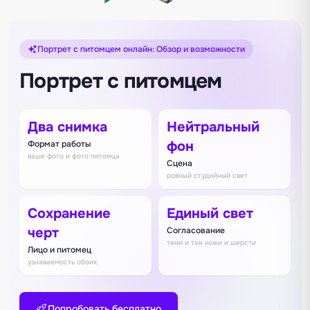
Портрет с питомцем онлайн: Обзор и возможности
Портрет с питомцем
Два снимка
Нейтральный
фон
Формат работы
ваше фото и фото питомца
Сцена
ровный студийный свет
Сохранение
Единый свет
черт
Согласование
тени и тон кожи и шерсти
Лицо и питомец
узнаваемость обоих
Попробовать бесплатно