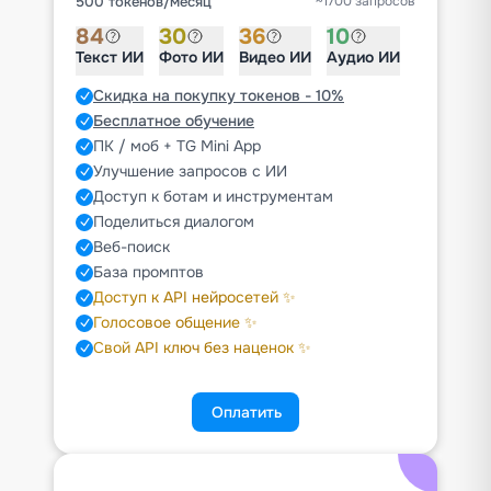
500 токенов
/
месяц
~1700 запросов
84
30
36
10
Текст ИИ
Фото ИИ
Видео ИИ
Аудио ИИ
Скидка на покупку токенов - 10%
Бесплатное обучение
ПК / моб + TG Mini App
Улучшение запросов с ИИ
Доступ к ботам и инструментам
Поделиться диалогом
Веб-поиск
База промптов
Доступ к API нейросетей ✨
Голосовое общение ✨
Свой API ключ без наценок ✨
Оплатить