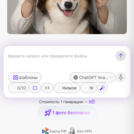
Шаблоны
ChatGPT Image 2
0/10
1:1
Низкое
1K
Стоимость 1 генерации —
3
1 фото бесплатно
Карты РФ
Без VPN