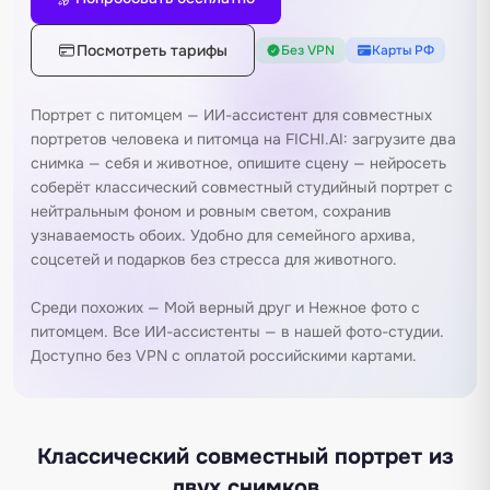
Посмотреть тарифы
Без VPN
Карты РФ
Портрет с питомцем — ИИ-ассистент для совместных
портретов человека и питомца на FICHI.AI: загрузите два
снимка — себя и животное, опишите сцену — нейросеть
соберёт классический совместный студийный портрет с
нейтральным фоном и ровным светом, сохранив
узнаваемость обоих. Удобно для семейного архива,
соцсетей и подарков без стресса для животного.
Среди похожих —
Мой верный друг
и
Нежное фото с
питомцем
. Все ИИ-ассистенты — в нашей
фото-студии
.
Доступно без VPN с оплатой российскими картами.
Классический совместный портрет из
двух снимков