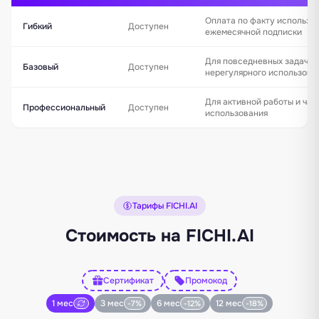
Оплата по факту использо
Гибкий
Доступен
ежемесячной подписки
Для повседневных задач и
Базовый
Доступен
нерегулярного использова
Для активной работы и час
Профессиональный
Доступен
использования
Тарифы FICHI.AI
Стоимость на FICHI.AI
Сертификат
Промокод
1 мес
3 мес
6 мес
12 мес
-7%
-12%
-18%