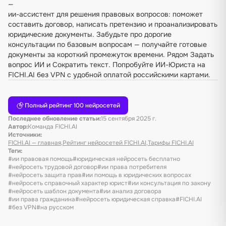
—
ии-ассистент для решения правовых вопросов: поможет
составить договор, написать претензию и проанализировать
юридические документы. Забудьте про дорогие
консультации по базовым вопросам — получайте готовые
документы за короткий промежуток времени. Рядом
Задать
вопрос ИИ
и
Сократить текст
. Попробуйте ИИ-Юриста на
FICHI.AI без VPN с удобной оплатой российскими картами.
Полный рейтинг 100 нейросетей
Последнее обновление статьи:
15 сентября 2025 г.
Автор:
Команда FICHI.AI
Источники:
FICHI.AI — главная
,
Рейтинг нейросетей FICHI.AI
,
Тарифы FICHI.AI
Теги:
#ии правовая помощь
#юридическая нейросеть бесплатно
#нейросеть трудовой договор
#ии права потребителя
#нейросеть защита прав
#ии помощь в юридических вопросах
#нейросеть справочный характер юрист
#ии консультация по закону
#нейросеть шаблон документа
#ии анализ договора
#ии права гражданина
#нейросеть юридическая справка
#FICHI.AI
#без VPN
#на русском