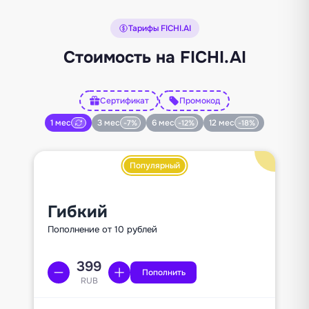
Тарифы FICHI.AI
Стоимость на FICHI.AI
Сертификат
Промокод
1 мес
3 мес
6 мес
12 мес
-7%
-12%
-18%
Популярный
Гибкий
Пополнение от 10 рублей
Пополнить
RUB