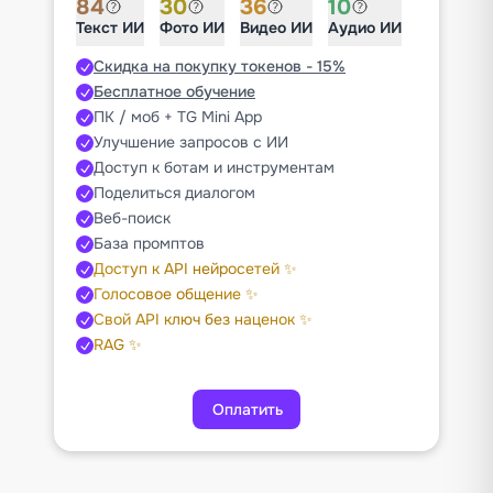
84
30
36
10
Текст ИИ
Фото ИИ
Видео ИИ
Аудио ИИ
Скидка на покупку токенов - 15%
Бесплатное обучение
ПК / моб + TG Mini App
Улучшение запросов с ИИ
Доступ к ботам и инструментам
Поделиться диалогом
Веб-поиск
База промптов
Доступ к API нейросетей ✨
Голосовое общение ✨
Свой API ключ без наценок ✨
RAG ✨
Оплатить