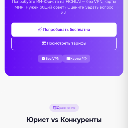
Попробуйте ИИ-Юриста на FICHI.AI — без VPN, карты
МИР. Нужен общий совет? Оцените
Задать вопрос
ИИ
.
Попробовать бесплатно
Посмотреть тарифы
Без VPN
Карты РФ
Сравнение
Юрист vs Конкуренты