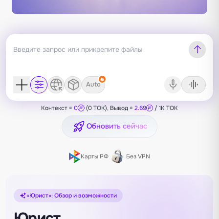
Auto
Контекст =
0
(0 TOK), Вывод =
2.69
/ 1K TOK
Обновить сейчас
Карты РФ
Без VPN
«Юрист»: Обзор и возможности
Юрист