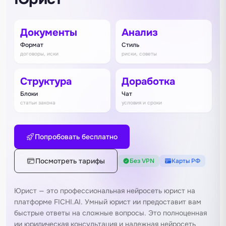
Документы
Анализ
Формат
Стиль
договоры, иски
риски, советы
Структура
Доработка
Блоки
Чат
статьи закона
условия и сроки
Попробовать бесплатно
Посмотреть тарифы
Без VPN
Карты РФ
Юрист — это профессиональная нейросеть юрист на
платформе FICHI.AI. Умный юрист ии предоставит вам
быстрые ответы на сложные вопросы. Это полноценная
ии юридическая консультация и надежная нейросеть